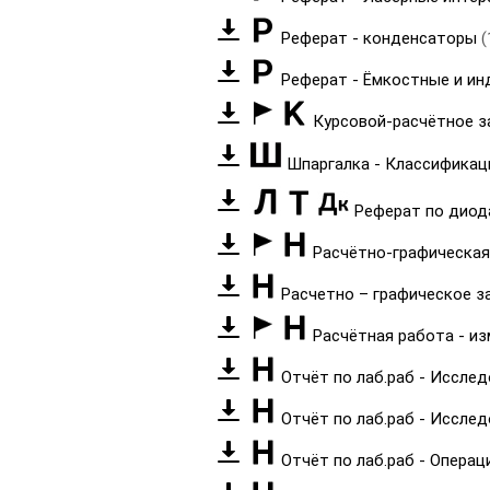
Реферат - конденсаторы
(
Реферат - Ёмкостные и ин
Курсовой-расчётное за
Шпаргалка - Классификац
Реферат по дио
Расчётно-графическая
Расчетно – графическое з
Расчётная работа - и
Отчёт по лаб.раб - Иссле
Отчёт по лаб.раб - Иссле
Отчёт по лаб.раб - Опера