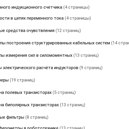
зного индукционного счетчика
(4 страницы)
ости в цепях переменного тока
(4 страницы)
вые средства очувствления
(12 страниц)
ипы построения структурированных кабельных систем
(14 стра
ипы измерения сил в силомоментных
(13 страниц)
ы электрического расчёта индукторов
(9 страниц)
азеры
(19 страниц)
на полевых транзисторах
(5 страниц)
 на биполярных транзисторах
(13 страниц)
ные фильтры
(8 страниц)
рферометры в робототехнике
(13 страниц)