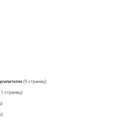
 усилителях
(9 страниц)
11 страниц)
ц)
ы)