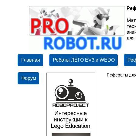
Реф
Мат
тех
зна
для
Главная
Роботы ЛЕГО EV3 и WEDO
Ре
Рефераты для
Форум