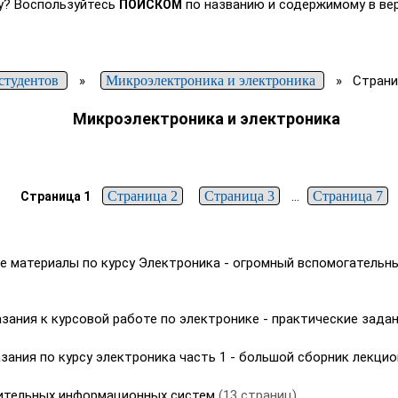
у? Воспользуйтесь
по названию и содержимому в вер
ПОИСКОМ
студентов
»
Микроэлектроника и электроника
»
Страни
Микроэлектроника и электроника
Страница 2
Страница 3
...
Страница 7
Страница 1
 материалы по курсу Электроника - огромный вспомогательны
ания к курсовой работе по электронике - практические зада
ания по курсу электроника часть 1 - большой сборник лекци
ительных информационных систем
(13 страниц)