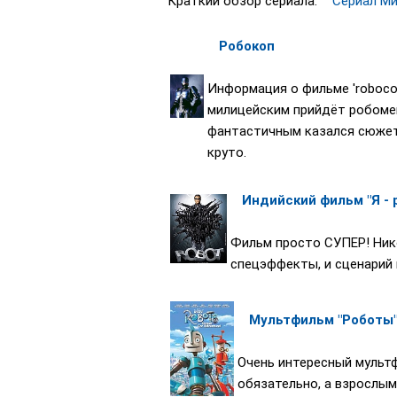
Краткий обзор сериала:
Сериал М
Робокоп
Информация о фильме 'roboco
милицейским прийдёт робомен
фантастичным казался сюжет.
круто.
Индийский фильм "Я - 
Фильм просто СУПЕР! Ник
спецэффекты, и сценарий 
Мультфильм "Роботы
Очень интересный мультф
обязательно, а взрослым