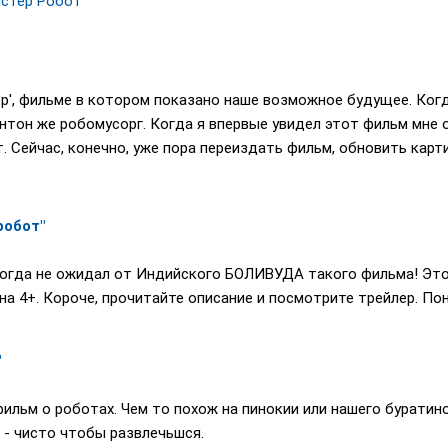
истер Робот
p', фильме в котором показано наше возможное будущее. Ког
тон же робомусорг. Когда я впервые увидел этот фильм мне о
 Сейчас, конечно, уже пора переиздать фильм, обновить карт
робот"
огда не ожидал от Индийского БОЛИВУДА такого фильма! Это 
на 4+. Короче, прочитайте описание и посмотрите трейлер. По
"
ильм о роботах. Чем то похож на пинокии или нашего буратино
 - чисто чтобы развлечьшся.