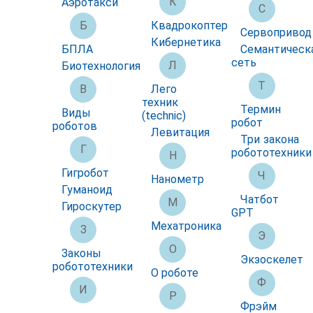
К
Аэротакси
С
Б
Квадрокоптер
Сервопривод
Кибернетика
БПЛА
Семантическ
сеть
Л
Биотехнология
Т
В
Лего
техник
Термин
Виды
(technic)
робот
роботов
Левитация
Три закона
Г
робототехники
Н
Гигробот
Ч
Нанометр
Гуманоид
Чатбот
М
Гироскутер
GPT
Мехатроника
З
Э
О
Законы
Экзоскелет
робототехники
О роботе
Ф
И
Р
Фрэйм