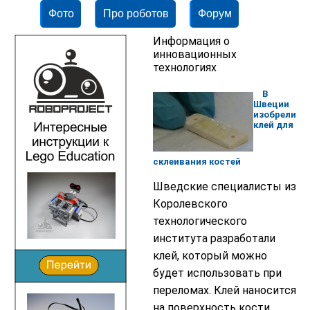
Фото
Про роботов
Форум
Информация о
инновационных
технологиях
В
Швеции
изобрели
клей для
склеивания костей
Шведские специалисты из
Королевского
технологического
института разработали
клей, который можно
будет использовать при
переломах. Клей наносится
на поверхность кости.