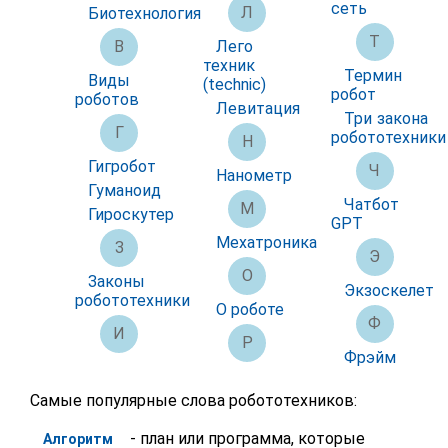
сеть
Л
Биотехнология
Т
В
Лего
техник
Термин
Виды
(technic)
робот
роботов
Левитация
Три закона
Г
робототехники
Н
Гигробот
Ч
Нанометр
Гуманоид
Чатбот
М
Гироскутер
GPT
Мехатроника
З
Э
О
Законы
Экзоскелет
робототехники
О роботе
Ф
И
Р
Фрэйм
Самые популярные слова робототехников:
- план или программа, которые
Алгоритм