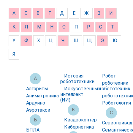
А
Б
В
Г
Д
Е
Ж
З
И
К
Л
М
Н
О
П
Р
С
Т
У
Ф
Х
Ц
Ч
Ш
Щ
Э
Ю
Я
История
Робот
А
робототехники
роботехник
Алгоритм
Искусственный
Робототехник
интеллект
Аниматроника
робототехни
(ИИ)
Ардуино
Роботология
К
Аэротакси
С
Б
Квадрокоптер
Сервопривод
Кибернетика
БПЛА
Семантическ