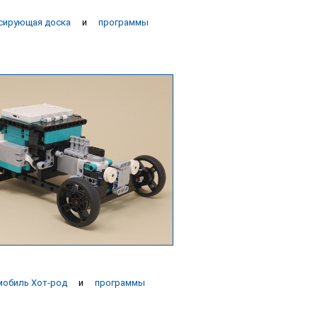
сирующая доска
и
программы
мобиль Хот-род
и
программы