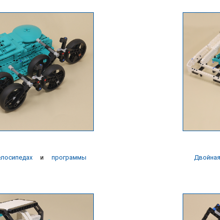
елосипедах
и
программы
Двойная