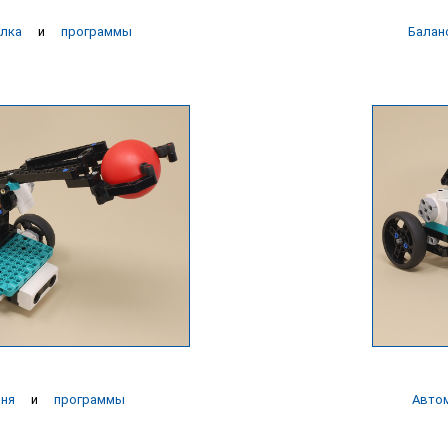
лка
и
программы
Балан
шня
и
программы
Авто