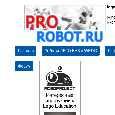
leg
Min
инс
Главная
Роботы ЛЕГО EV3 и WEDO
Ре
Форум