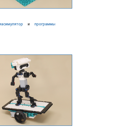
иасимулятор
и
программы