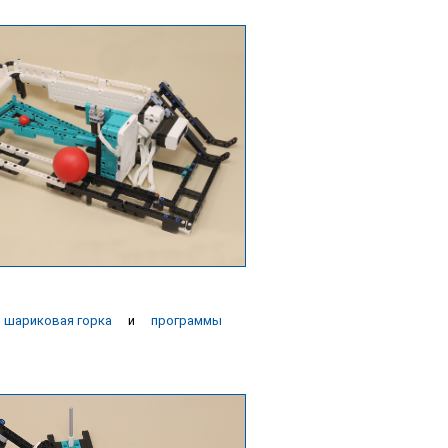
 шариковая горка
и
программы