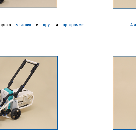
ворота
маятник
и
круг
и
программы
Ав