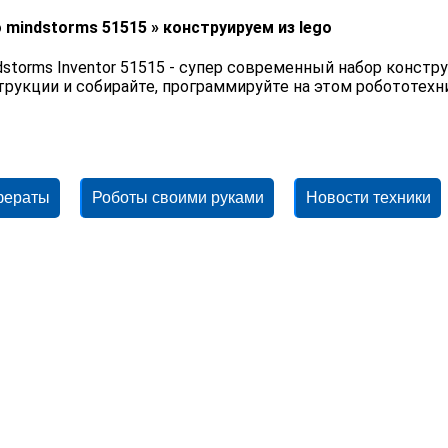
o mindstorms 51515 » конструируем из lego
dstorms Inventor 51515 - супер современный набор констр
трукции и собирайте, программируйте на этом робототех
фераты
Роботы своими руками
Новости техники