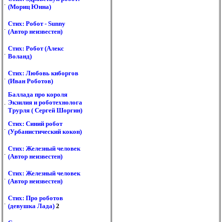
.
(Мориц Юнна)
Стих: Робот - Sunny
.
(Автор неизвестен)
Стих: Робот (Алекс
.
Воланд)
Стих: Любовь киборгов
.
(Иван Роботов)
Баллада про короля
.
Экзилия и роботехнолога
Трурля ( Сергей Шоргин)
Стих: Синий робот
.
(Урбанистический кокон)
Стих: Железный человек
.
(Автор неизвестен)
Стих: Железный человек
.
(Автор неизвестен)
Стих: Про роботов
.
(девушка Лада)
2