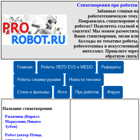
Стихотворения про роботов
Забавные стишки на
робототехническую тему.
Понравилось стихотворение о
роботах? Поделитесь ссылкой в
соцсетях! Мы можем разместить
Ваши стихотворения, песни или
баллады по тематике роботы,
робототехника и искусственный
интеллект. Пришлите через
обратную связь!
Главная
Роботы ЛЕГО EV3 и WEDO
Рефераты
Роботы своими руками
Новости техники
Стихи и фильмы
Фото
Про роботов
Форум
Название стихотворения
Ржавчина (Кирилл
.
Маркушин, Никита
Зубов)
Робот (автор Птица,
.
стихи.ру)