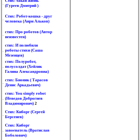
Стих: такая жизнь
.
(Гуреев Дмитрий )
Стих: Робот-кошка - друг
.
человека (Анри Альков)
стих: Про роботов (Автор
.
неизвестен)
стих: И полюбили
.
роботы стихи (Саша
Мезенцев)
стих: Полуробот,
.
полусолдат (Хейлик
Галина Александровна)
стих: Бионик ( Тарасов
.
Денис Аркадьевич)
стих: You simply robot
.
(Неведов Доброгнев
Владимирович)
2
Стих: Киборг (Сергей
.
Берсенев)
Стих: Киборг
.
завоеватель (Вратислав
Боболович)