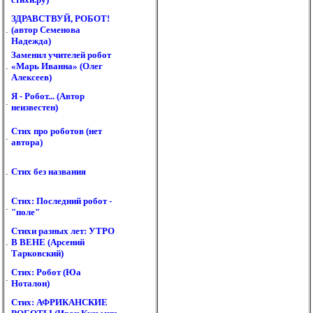
ЗДРАВСТВУЙ, РОБОТ!
.
(автор Семенова
Надежда)
Заменил учителей робот
.
«Марь Иванна» (Олег
Алексеев)
Я - Робот... (Автор
.
неизвестен)
Стих про роботов (нет
.
автора)
.
Стих без названия
Стих: Последний робот -
.
"поле"
Стихи разных лет: УТРО
.
В ВЕНЕ (Арсений
Тарковский)
Стих: Робот (Юа
.
Ноталон)
Стих: АФРИКАНСКИЕ