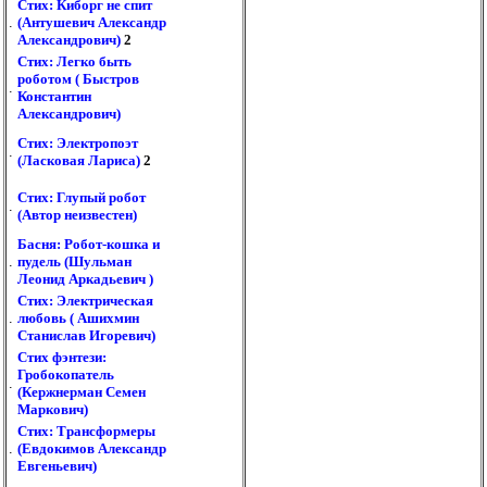
Стих: Киборг не спит
.
(Антушевич Александр
Александрович)
2
Стих: Легко быть
роботом ( Быстров
.
Константин
Александрович)
Стих: Электропоэт
.
(Ласковая Лариса)
2
Стих: Глупый робот
.
(Автор неизвестен)
Басня: Робот-кошка и
.
пудель (Шульман
Леонид Аркадьевич )
Стих: Электрическая
.
любовь ( Ашихмин
Станислав Игоревич)
Стих фэнтези:
Гробокопатель
.
(Кержнерман Семен
Маркович)
Стих: Трансформеры
.
(Евдокимов Александр
Евгеньевич)