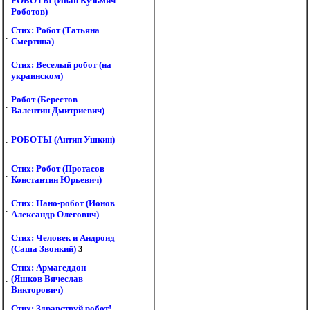
.
РОБОТЫ (Иван Кузьмич
Роботов)
Стих: Робот (Татьяна
.
Смертина)
Стих: Веселый робот (на
.
украинском)
Робот (Берестов
.
Валентин Дмитриевич)
.
РОБОТЫ (Антип Ушкин)
Стих: Робот (Протасов
.
Константин Юрьевич)
Стих: Нано-робот (Ионов
.
Александр Олегович)
Стих: Человек и Андроид
.
(Саша Звонкий)
3
Стих: Армагеддон
.
(Яшков Вячеслав
Викторович)
Стих: Здравствуй робот!