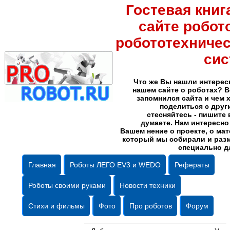
Гостевая книг
сайте робот
робототехниче
сис
Что же Вы нашли интерес
нашем сайте о роботах? В
запомнился сайта и чем 
поделиться с друг
стесняйтесь - пишите 
думаете. Нам интересно
Вашем нение о проекте, о ма
который мы собирали и раз
специально д
Главная
Роботы ЛЕГО EV3 и WEDO
Рефераты
Роботы своими руками
Новости техники
Стихи и фильмы
Фото
Про роботов
Форум