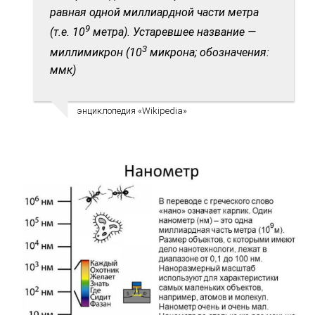
равная одной миллиардной части метра
9
(т.е. 10
метра). Устаревшее название —
3
миллимикрон (10
микрона; обозначения:
ммк)
энциклопедия «Wikipedia»