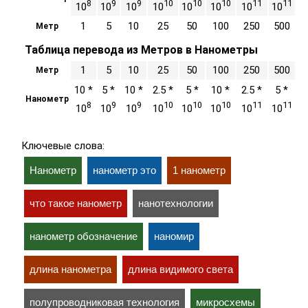
8
9
9
10
10
10
11
11
10
10
10
10
10
10
10
10
1
5
10
25
50
100
250
500
Метр
Таблица перевода из Метров в Нанометры
1
5
10
25
50
100
250
500
Метр
10 *
5 *
10 *
2.5 *
5 *
10 *
2.5 *
5 *
Нанометр
8
9
9
10
10
10
11
11
10
10
10
10
10
10
10
10
Ключевые слова:
Нанометр
нанометр это
1 нанометр
что такое нанометр
нанотехнологии
нанометр обозначение
наномир
длина нанометра
длина видимого света
полупроводниковая технология
микросхемы