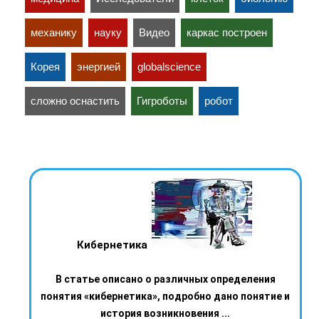
механику
науку
Видео
каркас построен
Корея
энергией
globalscience
сложно оснастить
Гигроботы
робот
Кибернетика
В статье описано о различных определения
понятия «кибернетика», подробно дано понятие и
история возникновения ...