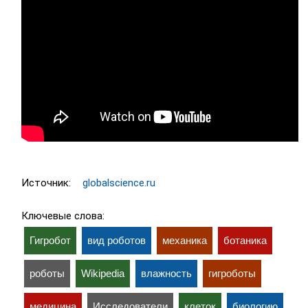
Источник:
globalscience.ru
Ключевые слова:
Гигробот
вид роботов
механика
ботаника
роботы
Wikipedia
влажность
гигроботы
медицина
Исследователи
клеток
биологию