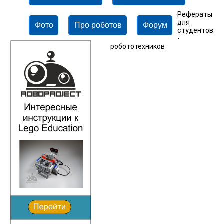
Рефераты
для
Фото
Про роботов
Форум
студентов
-
робототехников