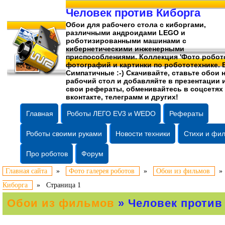
Человек против Киборга
Обои для рабочего стола c киборгами,
различными андроидами LEGO и
роботизированными машинами c
кибернетическими инженерными
приспособлениями. Коллекция 'Фото робото
фотографий
и картинки по робототехнике. 
Симпатичные :-) Скачивайте, ставьте обои 
рабочий стол и добавляйте в презентации 
свои рефераты, обменивайтесь в соцсетях
вконтакте, телеграмм и других!
Главная
Роботы ЛЕГО EV3 и WEDO
Рефераты
Роботы своими руками
Новости техники
Стихи и фи
Про роботов
Форум
Главная сайта
»
Фото галерея роботов
»
Обои из фильмов
Киборга
»
Страница 1
Обои из фильмов
» Человек против