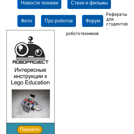
Новости техники
Стихи и фильмы
Рефераты
для
Фото
Про роботов
Форум
студентов
-
робототехников