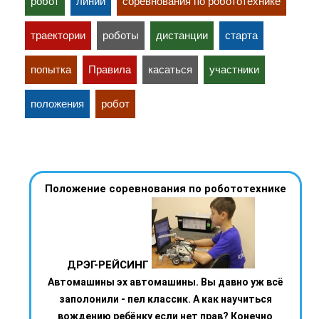
робот
линии
соревнования по робототехнике
траектории
роботы
дистанции
старта
попытка
Правила
касаться
участники
положения
робот
Положение соревнования по робототехнике
ДРЭГ-РЕЙСИНГ
Автомашины эх автомашины. Вы давно уж всё
заполонили - пел классик. А как научиться
вождению ребёнку если нет прав? Конечно