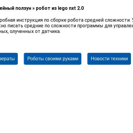
ейный ползун » робот из lego nxt 2.0
робная инструкция по сборке робота средней сложности. У
но писать средние по сложности программы для управле
ных, олученных от датчика.
фераты
Роботы своими руками
Новости техники