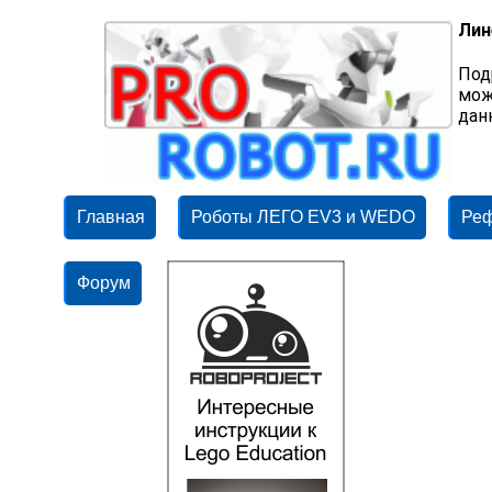
Лин
Под
мож
дан
Главная
Роботы ЛЕГО EV3 и WEDO
Ре
Форум