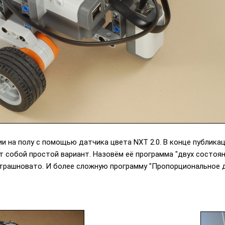
и на полу с помощью датчика цвета NXT 2.0. В конце публика
т собой простой вариант. Назовём её программа "двух состоян
страшновато. И более сложную программу "Пропорциональное д