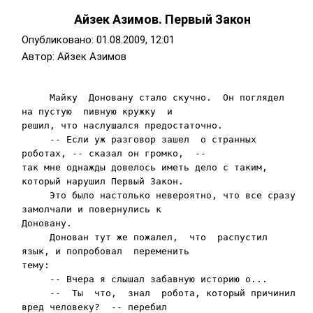
Айзек Азимов. Первый Закон
Опубликовано:
01.08.2009, 12:01
Автор: Айзек Азимов
     Майку  Доновану стало скучно.  Он поглядел  
на пустую  пивную кружку  и

решил, что наслушался пре­достаточно.

     -- Если уж разговор зашел  о странных 
роботах, -- сказал он громко,  --

так мне однажды довелось иметь дело с таким, 
который нарушил Первый Закон.

     Это было настолько невероятно, что все сразу 
замол­чали и повернулись к

Доновану.

     Донован тут же пожалел,  что  распустил  
язык, и попробовал  переменить

тему:

     -- Вчера я слышал забавную историю о...

     --  Ты  что,  знал  робота, который причинил 
вред человеку?  -- перебил
