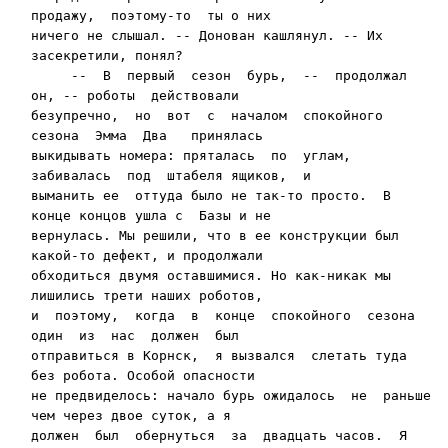
продажу,  поэто­му-то  ты о них

ничего не слышал. -- Донован кашля­нул. -- Их 
засекретили, понял?

     --  В  первый  сезон  бурь,  --  продолжал  
он, -- ро­боты  действовали

безупречно,  но  вот  с  началом  спокой­ного  
сезона  Эмма  Два   принялась

выкидывать номера: пряталась  по  углам, 
забивалась  под  штабеля ящиков,  и

выманить ее  оттуда было не так-то просто.  В 
конце концов ушла с  Базы и не

вернулась. Мы решили, что в ее конструкции был 
какой-то дефект, и продолжали

обходиться двумя оставшимися. Но как-никак мы 
лиши­лись трети наших роботов,

и  поэтому,  когда  в  конце  спокойного  сезона  
один  из  нас  должен  был

отправиться в Корнск,  я вызвался  слетать туда 
без робота. Особой опасности

не предвиделось: начало бурь ожидалось  не  раньше 
чем через двое суток, а я

должен  был  обернуть­ся  за  двадцать часов.  Я  