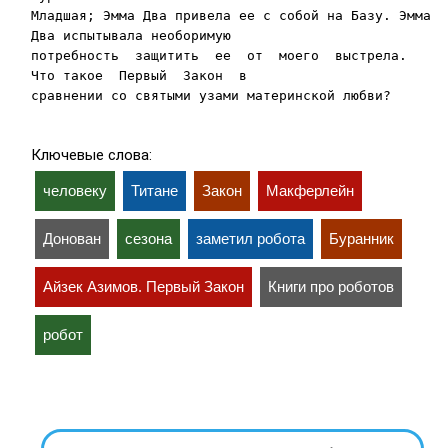
Младшая; Эмма Два привела ее с собой на Базу. Эмма 
Два испытывала необоримую

по­требность  защитить  ее  от  моего  выстрела. 
Что такое  Первый  Закон  в

Ключевые слова:
человеку
Титане
Закон
Макферлейн
Донован
сезона
заметил робота
Буранник
Айзек Азимов. Первый Закон
Книги про роботов
робот