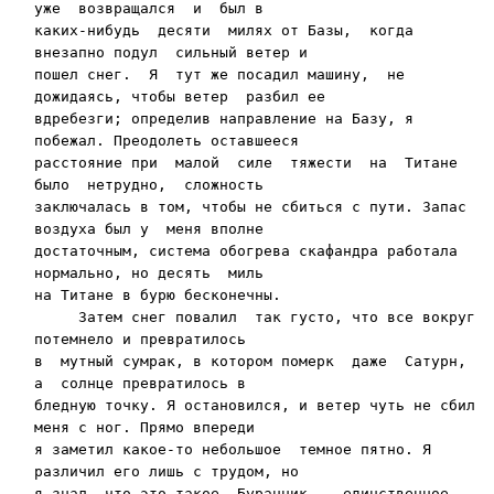
уже  возвращался  и  был в

каких-нибудь  десяти  милях от Базы,  когда  
внезапно подул  сильный ветер и

пошел снег.  Я  тут же посадил машину,  не 
дожидаясь, чтобы ветер  разбил ее

вдребез­ги; определив направление на Базу, я 
побежал. Преодо­леть оставшееся

расстояние при  малой  силе  тяжести  на  Титане  
было  нетрудно,  сложность

заключалась в том, чтобы не сбиться с пути. Запас 
воздуха был у  меня вполне

достаточным, система обогрева скафандра рабо­тала 
нормально, но десять  миль

на Титане в бурю бесконечны.

     Затем снег повалил  так густо, что все вокруг 
потем­нело и превратилось

в  мутный сумрак, в котором по­мерк  даже  Сатурн,  
а  солнце превратилось в

бледную точку. Я остановился, и ветер чуть не сбил 
меня с ног. Прямо впереди

я заметил какое-то небольшое  темное пятно. Я 
различил его лишь с трудом, но

я знал, что это такое. Буранник -- единственное 