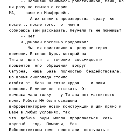
     -- Полжизни занимаюсь роботехникой, Майк, но  
ни разу не слышал о серии

МА, -- заметил Макферлейн.

     --  А их сняли с производства  сразу  же 
после... после того,  о  чем я

собираюсь вам рассказать. Неужели ты не помнишь?

     -- Нет.

     И Донован поспешно продолжал:

     -- Мы  их приставили к  делу не теряя 
времени. В сезон бурь, который на

Титане  длится  в  течение  вось­мидесяти  
процентов  его  обращения  вокруг

Сатурна,  наша  База  полностью  бездействовала.  
Во время снего­пада стоило

отойти от  Базы на сотню ярдов  -- и пиши  
пропало. В жизни не  отыскать. От

компаса мало толку -- у Титана нет магнитного 
поля. Роботы МА были осна­щены

вибродетекторами новой конструкции и шли пря­мо к 
Базе в любых условиях, так

что  добыча  руды  могла  продолжаться  хоть  
круглый   год.  Помолчи,  Мак.

Вибро­детекторы тоже  перестали  поступать в 