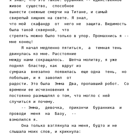
живое  существо,  спо­собное

вынести снежные смерчи на Титане, и самый  
свирепый хищник на свете. Я знал,

что мой  скафандр  от  него не  защита. Видимость  
была такой скверной,  что

стрелять можно было только в упор. Промахнись я -- 
мне конец!

     Я начал медленно пятиться,  а  темная тень 
двинулась ко мне. Расстояние

между нами сокращалось.  Шепча молитву, я уже 
поднял  бластер, как  вдруг из

сумрака  внезапно  появилась  еще одна  тень,  но 
побольше, и я  завопил  от

радости. Это была  Эмма  Два, пропавший робот.  Со 
времени ее исчезновения я

постоянно раз­мышлял о том, что могло с ней 
случиться и почему.

     -- Эмма,  девочка,  прикончи  буранника  и 
проводи  меня  на  Базу,  --

взмолился я.

     Она только взглянула на меня, будто и не 
слышала моих слов, и крикнула:
