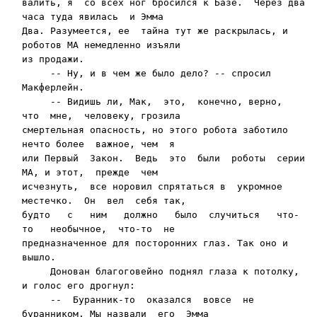
валить, я  со всех ног бросился к Базе.  Через два 
часа туда явилась  и Эмма

Два. Разумеется, ее  тайна тут же раскрылась, и 
роботов МА немедленно изъяли

из продажи.

     -- Ну, и в чем же было дело? -- спросил 
Макферлейн.

     -- Видишь ли, Мак,  это,  конечно, верно,  
что  мне,  человеку, грозила

смертельная опасность, но этого ро­бота заботило 
нечто более  важное, чем  я

или Первый  Закон.  Ведь  это  были  роботы  серии  
МА, и этот,  прежде  чем

исчезнуть,  все норовил спрятаться в  укромное 
местечко.  Он  вел  себя так,

будто   с   ним   должно   было  случиться   что-
то   необычное,  что-то  не

предназначенное для посторонних глаз. Так оно и 
вышло.

     Донован благоговейно поднял глаза к потолку, 
и голос его дрогнул:

     --  Буранник-то  оказался  вовсе  не  
буранником. Мы назвали  его  Эмма
