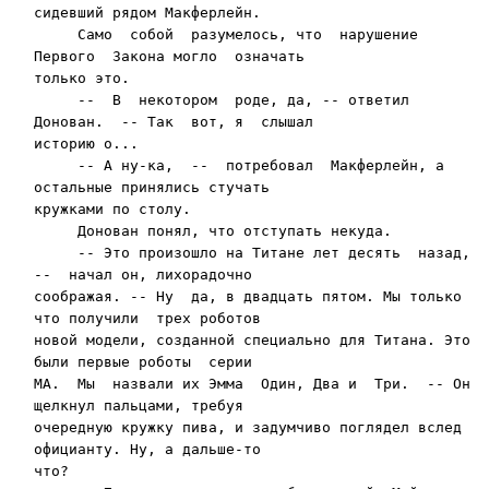
сидевший рядом Макферлейн.

     Само  собой  разумелось, что  нарушение 
Первого  Закона могло  означать

только это.

     --  В  некотором  роде, да, -- ответил 
Донован.  -- Так  вот, я  слышал

историю о...

     -- А ну-ка,  --  потребовал  Макферлейн, а 
осталь­ные принялись стучать

кружками по столу.

     Донован понял, что отступать некуда.

     -- Это произошло на Титане лет десять  назад, 
--  начал он, лихорадочно

соображая. -- Ну  да, в двадцать пятом. Мы только 
что получили  трех роботов

новой модели, созданной специально для Титана. Это 
были первые роботы  серии

МА.  Мы  назвали их Эмма  Один, Два и  Три.  -- Он  
щелкнул пальцами, требуя

очередную кружку пива, и задумчиво поглядел вслед 
официанту. Ну, а дальше-то

что?
