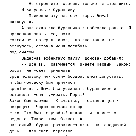
     -- Не стреляйте, хозяин, только не стреляйте.

     И кинулась к бураннику.

     -- Прикончи эту чертову тварь, Эмма! -- 
рявкнул я.

     А она схватила буранника и побежала дальше. Я 
продолжал звать  ее, пока

совсем не  потерял голос,  но она так и  не 
вернулась, оставив меня погибать

под снегом.

     Выдержав эффектную паузу, Донован добавил:

     -- Все вы,  разумеется, знаете Первый  Закон: 
робот  не может причинить

вред человеку или своим бездей­ствием допустить, 
чтобы человеку был причинен

вредТак вот, Эмма Два убежала с буранником и 
оставила  меня  умирать. Первый

Закон был нарушен. К счастью, я остался цел и 
невредим.  Через полчаса ветер

стих. Это был  случайный шквал,  и  длился он 
недолго. Такое  там  бывает. А

настоящий  буран  разразился лишь  на  следующий  
день.  Едва снег  перестал
