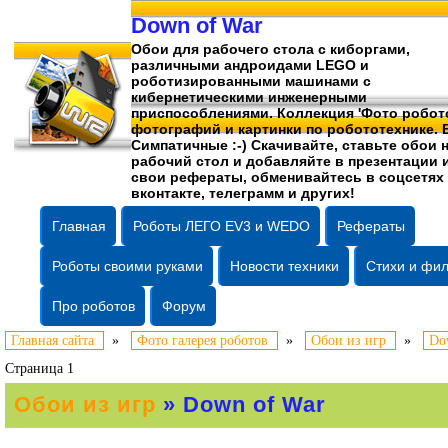
Down of War
Обои для рабочего стола c киборгами,
различными андроидами LEGO и
роботизированными машинами c
кибернетическими инженерными
приспособлениями. Коллекция 'Фото робото
фотографий
и картинки по робототехнике. 
Симпатичные :-) Скачивайте, ставьте обои 
рабочий стол и добавляйте в презентации 
свои рефераты, обменивайтесь в соцсетях
вконтакте, телеграмм и других!
Главная
Роботы ЛЕГО EV3 и WEDO
Рефераты
Роботы своими руками
Новости техники
Стихи и фи
Про роботов
Форум
Главная сайта
»
Фото галерея роботов
»
Обои из игр
»
Do
Страница 1
Обои из игр
» Down of War