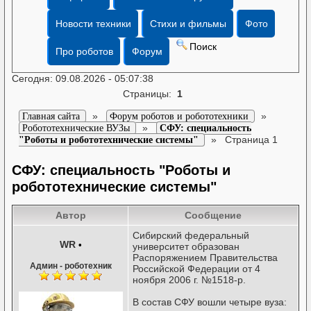
Новости техники
Стихи и фильмы
Фото
Поиск
Про роботов
Форум
Сегодня: 09.08.2026 - 05:07:38
Страницы:
1
»
»
Главная сайта
Форум роботов и робототехники
»
Робототехнические ВУЗы
СФУ: специальность
»
Страница 1
"Роботы и робототехнические системы"
СФУ: специальность "Роботы и
робототехнические системы"
Автор
Сообщение
Сибирский федеральный
WR
•
университет образован
Распоряжением Правительства
Админ - роботехник
Российской Федерации от 4
ноября 2006 г. №1518-р.
В состав СФУ вошли четыре вуза: