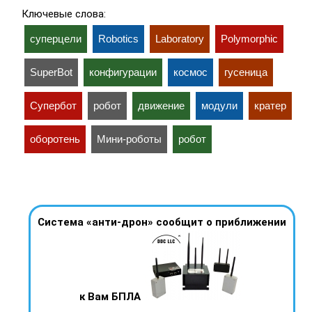
Ключевые слова:
суперцели
Robotics
Laboratory
Polymorphic
SuperBot
конфигурации
космос
гусеница
Супербот
робот
движение
модули
кратер
оборотень
Мини-роботы
робот
Система «анти-дрон» сообщит о приближении
к Вам БПЛА