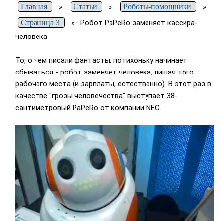
Главная
»
Статьи
»
Роботы-помощники
»
Страница 3
»
Робот PaPeRo заменяет кассира-
человека
То, о чем писали фантасты, потихоньку начинает
сбываться - робот заменяет человека, лишая того
рабочего места (и зарплаты, естественно). В этот раз в
качестве "грозы человечества" выступает 38-
сантиметровый PaPeRo от компании NEC.