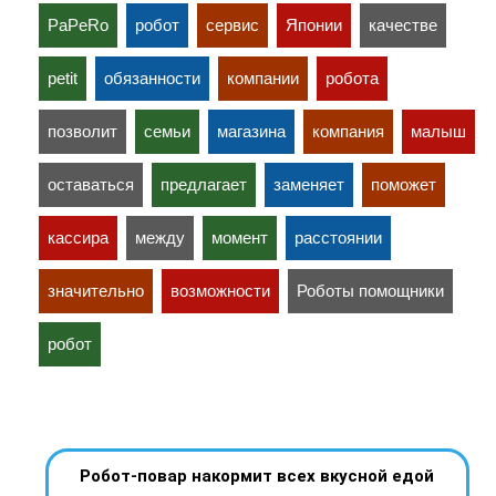
PaPeRo
робот
сервис
Японии
качестве
petit
обязанности
компании
робота
позволит
семьи
магазина
компания
малыш
оставаться
предлагает
заменяет
поможет
кассира
между
момент
расстоянии
значительно
возможности
Роботы помощники
робот
Робот-повар накормит всех вкусной едой