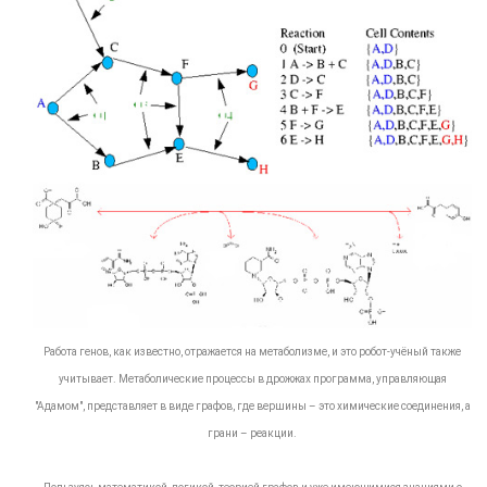
Работа генов, как известно, отражается на метаболизме, и это робот-учёный также
учитывает. Метаболические процессы в дрожжах программа, управляющая
"Адамом", представляет в виде графов, где вершины – это химические соединения, а
грани – реакции.