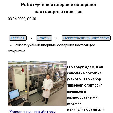
Робот-учёный впервые совершил
настоящее открытие
03.04.2009, 09:40
Главная
»
Статьи
»
Искусственный интеллект
»
Робот-учёный впервые совершил настоящее
открытие
Его зовут Адам, и он
совсем не похож на
учёного. Это набор
"шкафов" с "хитрой"
начинкой и
разнообразными
руками-
манипуляторами для
Холодильник, инкубаторы,