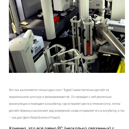
Вот как выполняется только один опыт: "Адам" самостоятельно достаёт из
морозильника культуру и размораживает её. Он проводит с ней различные
манипуляции и помещает в инкубатор, где оставляет расти в течение суток, потом
достаёт образец и выполняет ряд измерений, снова отправляет его в инкубатор, и так
– три дня (фото Robot Scientist Project).
Конечно, это всё равно PC (несколько связанных) c