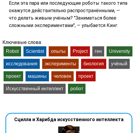
Если эта пара или последующие роботы такого типа
окажутся действительно распространёнными, —
что делать живым учёным? "Заниматься более
сложными экспериментами", — улыбается Кинг.
Ключевые слова:
Robot
Scientist
опыты
Project
ген
University
исследования
эксперименты
биология
учёный
проект
машины
человек
проект
Искусственный интеллект
робот
Сцилла и Харибда искусственного интеллекта