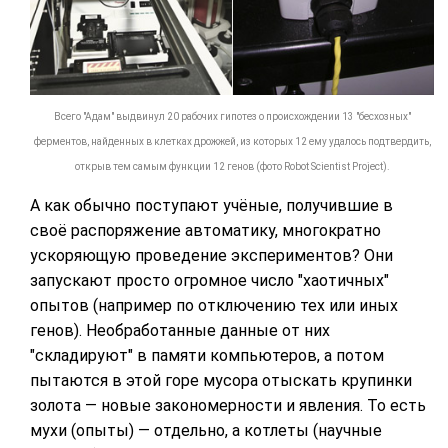
Всего "Адам" выдвинул 20 рабочих гипотез о происхождении 13 "бесхозных"
ферментов, найденных в клетках дрожжей, из которых 12 ему удалось подтвердить,
открыв тем самым функции 12 генов (фото Robot Scientist Project).
А как обычно поступают учёные, получившие в
своё распоряжение автоматику, многократно
ускоряющую проведение экспериментов? Они
запускают просто огромное число "хаотичных"
опытов (например по отключению тех или иных
генов). Необработанные данные от них
"складируют" в памяти компьютеров, а потом
пытаются в этой горе мусора отыскать крупинки
золота — новые закономерности и явления. То есть
мухи (опыты) — отдельно, а котлеты (научные