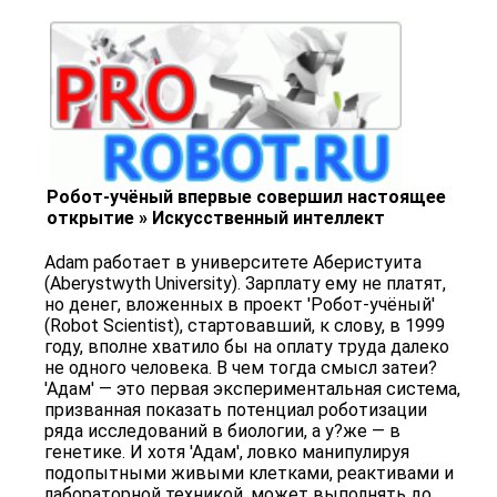
Робот-учёный впервые совершил настоящее
открытие » Искусственный интеллект
Adam работает в университете Аберистуита
(Aberystwyth University). Зарплату ему не платят,
но денег, вложенных в проект 'Робот-учёный'
(Robot Scientist), стартовавший, к слову, в 1999
году, вполне хватило бы на оплату труда далеко
не одного человека. В чем тогда смысл затеи?
'Адам' — это первая экспериментальная система,
призванная показать потенциал роботизации
ряда исследований в биологии, а у?же — в
генетике. И хотя 'Адам', ловко манипулируя
подопытными живыми клетками, реактивами и
лабораторной техникой, может выполнять до