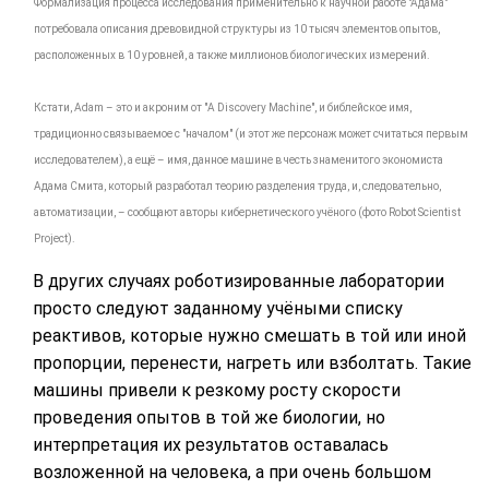
Формализация процесса исследования применительно к научной работе "Адама"
потребовала описания древовидной структуры из 10 тысяч элементов опытов,
расположенных в 10 уровней, а также миллионов биологических измерений.
Кстати, Adam – это и акроним от "A Discovery Machine", и библейское имя,
традиционно связываемое с "началом" (и этот же персонаж может считаться первым
исследователем), а ещё – имя, данное машине в честь знаменитого экономиста
Адама Смита, который разработал теорию разделения труда, и, следовательно,
автоматизации, – сообщают авторы кибернетического учёного (фото Robot Scientist
Project).
В других случаях роботизированные лаборатории
просто следуют заданному учёными списку
реактивов, которые нужно смешать в той или иной
пропорции, перенести, нагреть или взболтать. Такие
машины привели к резкому росту скорости
проведения опытов в той же биологии, но
интерпретация их результатов оставалась
возложенной на человека, а при очень большом