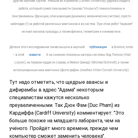
другая научная группа. Учёным из Корнелла (Cornell University) удалось создать
робота, который сумел сам вывести (заново "открыть") гамильтонианы и
лангранжианы (функции, описывающие динамику механических систем), просто
наблюдая (!) за работой различных маятников и их систем. При этом робот "заранее"
не знал законов природы, а также физики, геометрии и кинематики.
Детали этого исследования также вышли в научной
публикации
в Science, плюс
– в этой
новости
. А на снимках показаны авторы системы Ход Липсон (Hod
Lipson), на первом кадре он справа, и Майкл Шмидт (Michael Schmidt), а также
использованные ими маятники (фотографии Jonathan Hiller/Cornell University).
Тут надо отметить, что щедрые авансы и
дифирамбы в адрес "Адама" некоторым
специалистам кажутся несколько
преувеличенными. Так Дюк Фам (Duc Pham) из
Кардиффа (Cardiff University) комментирует: "Это
больше похоже на младшего лаборанта, чем на
учёного. Пройдёт много времени, прежде чем
компьютер сможет заменить человека".