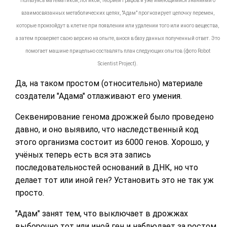
Пользуясь математикой, логикой, теорией графов и уже имеющимися знаниями о
взаимосвязанных метаболических цепях, "Адам" прогнозирует цепочку перемен,
которые произойдут в клетке при появлении или удалении того или иного вещества,
а затем проверяет свою версию на опыте, внося в базу данных полученный ответ. Это
помогает машине прицельно составлять план следующих опытов (фото Robot
Scientist Project).
Да, на таком простом (относительно) материале
создатели "Адама" отлаживают его умения.
Секвенирование генома дрожжей было проведено
давно, и оно выявило, что наследственный код
этого организма состоит из 6000 генов. Хорошо, у
учёных теперь есть вся эта запись
последовательностей оснований в ДНК, но что
делает тот или иной ген? Установить это не так уж
просто.
"Адам" занят тем, что выключает в дрожжах
выборочно тот или иной ген и наблюдает за ростом