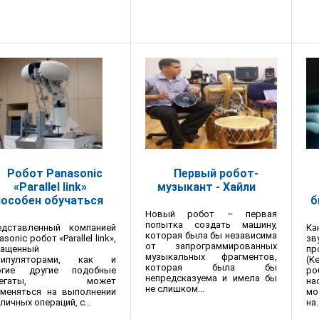
Робот Panasonic
Первый робот-
«Parallel link»
музыкант - Хайли
пособен обучаться
б
Новый робот – первая
попытка создать машину,
едставленный компанией
Ка
которая была бы независима
asonic робот «Parallel link»,
зв
от запрограммированных
нащенный
пр
музыкальных фрагментов,
нипуляторами, как и
(K
которая была бы
огие другие подобные
р
непредсказуема и имела бы
грегаты, может
на
не слишком...
именяться на выполнении
мо
личных операций, с...
на.