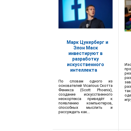
Марк Цукерберг и
Элон Маск
инвестируют в
разработку
искусственного
Изо
пр
интеллекта
р
раз
По словам одного из
за
основателей Vicarious Скотта
ра
Феникса (Scott Phoenix),
та
создание искусственного
од
неокортекса приведёт к
игр
появлению компьютеров,
способных мыслить и
рассуждать как...