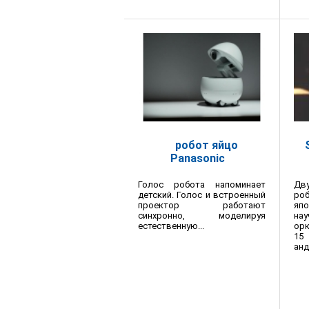
робот яйцо
Panasonic
Голос робота напоминает
Дв
детский. Голос и встроенный
ро
проектор работают
япо
синхронно, моделируя
на
естественную...
орк
15
анд