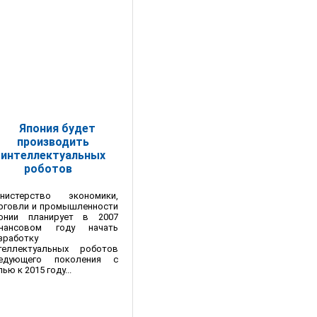
Япония будет
производить
интеллектуальных
роботов
нистерство экономики,
рговли и промышленности
онии планирует в 2007
нансовом году начать
зработку
теллектуальных роботов
едующего поколения с
ью к 2015 году...