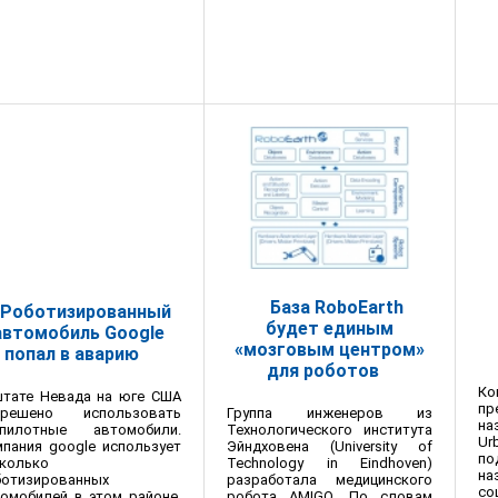
База RoboEarth
Роботизированный
будет единым
автомобиль Google
«мозговым центром»
попал в аварию
для роботов
Ко
штате Невада на юге США
пр
Группа инженеров из
зрешено использовать
на
Технологического института
спилотные автомобили.
U
Эйндховена (University of
пания google использует
п
Technology in Eindhoven)
колько
н
разработала медицинского
ботизированных
со
робота AMIGO. По словам
омобилей в этом районе.