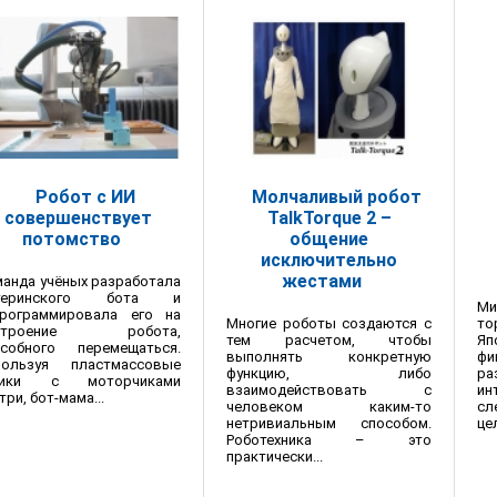
Робот с ИИ
Молчаливый робот
совершенствует
TalkTorque 2 –
потомство
общение
исключительно
жестами
анда учёных разработала
теринского бота и
Ми
программировала его на
Многие роботы создаются с
то
строение робота,
тем расчетом, чтобы
Яп
особного перемещаться.
выполнять конкретную
фи
пользуя пластмассовые
функцию, либо
ра
бики с моторчиками
взаимодействовать с
ин
три, бот-мама...
человеком каким-то
сл
нетривиальным способом.
цел
Роботехника – это
практически...