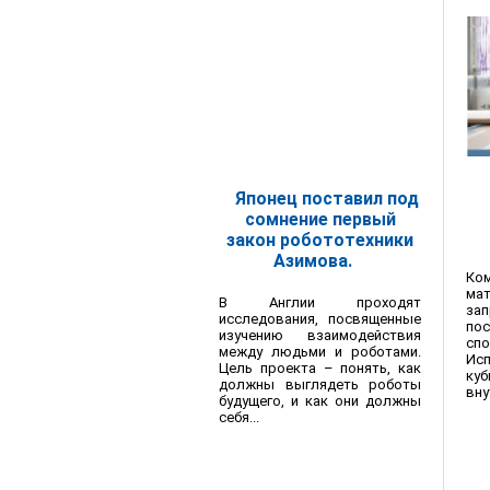
Японец поставил под
сомнение первый
закон робототехники
Азимова.
Ком
ма
В Англии проходят
за
исследования, посвященные
по
изучению взаимодействия
сп
между людьми и роботами.
Ис
Цель проекта – понять, как
ку
должны выглядеть роботы
вну
будущего, и как они должны
себя...