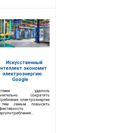
Искусственный
интеллект экономит
электроэнергию
Google
истеме удалось
ачительно сократить
требление электроэнергии
 тем самым повысить
фективность
ергопотребления...