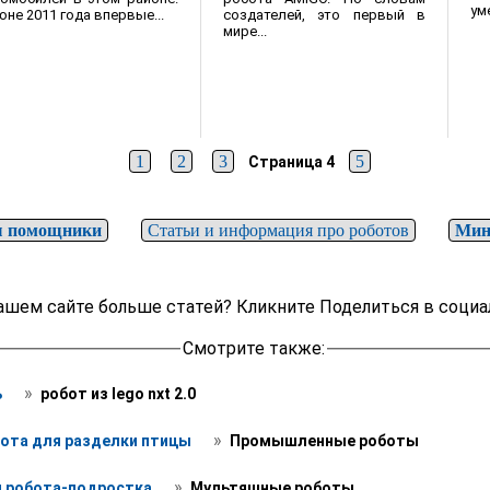
ум
создателей, это первый в
юне 2011 года впервые...
мире...
1
2
3
5
Страница 4
 помощники
Статьи и информация про роботов
Мин
ашем сайте больше статей? Кликните Поделиться в социа
Смотрите также:
 » 
 
 робот из lego nxt 2.0
 » 
ота для разделки птицы 
 Промышленные роботы
 » 
 робота-подростка 
 Мультяшные роботы 