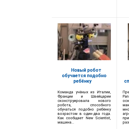
Новый робот
обучается подобно
ребёнку
с
Команда учёных из Италии,
Пр
Франции и Швейцарии
Pan
сконструировала нового
ос
робота, способного
ма
обучаться подобно ребёнку
мн
возрастом в один-два года.
а
Как сообщает New Scientist,
пр
машина...
раз