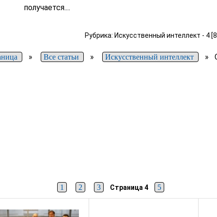
получается....
Рубрика: Искусственный интеллект - 4 [8
»
»
»
аница
Все статьи
Искусственный интеллект
1
2
3
5
Страница 4