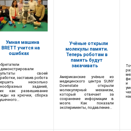
Умная машина
Учёные открыли
BRETT учится на
молекулы памяти.
ошибках
Теперь роботам в
память будут
бретатели
закачивать
Т
одемонстрировали
ра
езультаты своей
м
Американские учёные из
работки, заставив робота
фи
медицинского центра SUNY
вершить несколько
и
Downstate открыли
знообразных заданий,
ум
молекулярный механизм,
ких как развешивание
че
который отвечает за
ежды на крючки, сборка
на
сохранение информации в
ушечного...
мозге. Как показали
эксперименты, подавление...