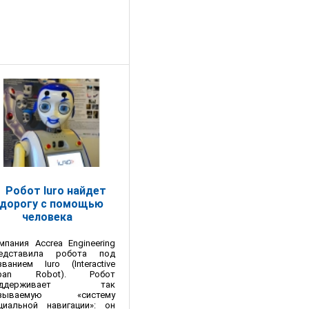
Робот Iuro найдет
дорогу с помощью
человека
мпания Accrea Engineering
едставила робота под
званием Iuro (Interactive
rban Robot). Робот
оддерживает так
азываемую «систему
циальной навигации»: он