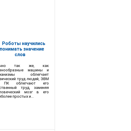
Роботы научились
понимать значение
слов
очно так же, как
знообразные машины и
еханизмы облегчает
зический труд людей, ЭВМ
 ПК облегчают его
ственный труд, заменяя
ловеческий мозг в его
иболее простых и...