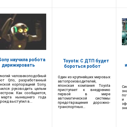
Sony научила робота
Toyota: С ДТП будет
дирижировать
бороться робот
уногий человекоподобный
Один из крупнейших мировых
бот Qrio, разработанный
автопроизводителей,
нской корпорацией Sony,
японская компания Toyota
С
учился руководить целым
приступает к внедрению
зн
естром. Как сообщается,
первой в мире
по
 марта нынешнего года
автоматической системы
и
роид выступил в...
предотвращения дорожно-
эф
транспортных...
эн