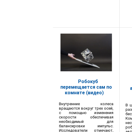
Робокуб
перемещается сам по
комнате (видео)
Внутренние колеса
В 
вращаются вокруг трех осей,
ра
с помощью изменения
бе
скорости обеспечивая
Ком
необходимый для
нес
балансировки импульс.
ро
Исследователи отмечают,
авт