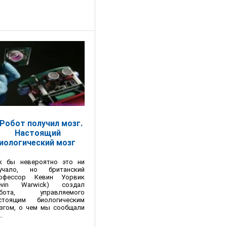
Робот получил мозг.
Настоящий
иологический мозг
к бы невероятно это ни
учало, но британский
офессор Кевин Уорвик
evin Warwick) создал
обота, управляемого
стоящим биологическим
згом, о чем мы сообщали
..