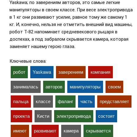
Yaskawa; по заверениям авторов, это самые легкие
манипуляторы в своем классе. При весе электропривода
в 1 кг они развивают усилие, равное тому же самому 1
кг. И, конечно, нельзя не отметить внешний вид машины,
робот T-82 напоминает средневекового рыцаря в
доспехах, а под забралом скрывается камера, которая
заменяет нашему герою глаза.
Ключевые слова:
робот
Yaskawa
заверениям
компания
занималась
авторов
манипуляторы
своем
пальца
классе
фаланг
часть
представляет
проекта
Кисти
электропривода
состоят
имеют
развивают
камера
скрывается