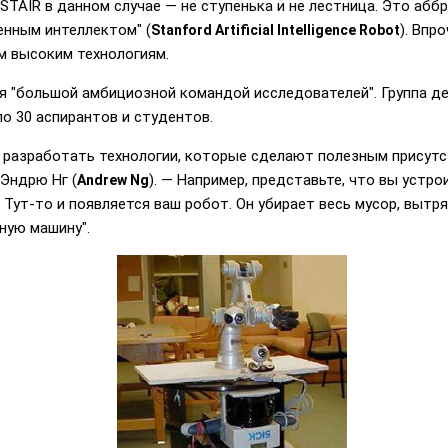
STAIR в данном случае — не ступенька и не лестница. Это абб
енным интеллектом" (
). Впр
Stanford Artificial Intelligence Robot
ым высоким технологиям.
 "большой амбициозной командой исследователей". Группа де
о 30 аспирантов и студентов.
 разработать технологии, которые сделают полезным присутс
Эндрю Нг (
). — Например, представьте, что вы устр
Andrew Ng
 Тут-то и появляется ваш робот. Он убирает весь мусор, вытр
ную машину".