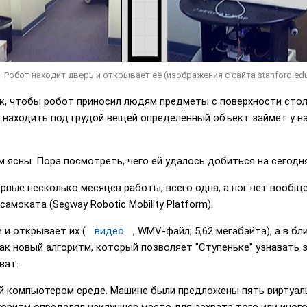
Робот находит дверь и открывает её (изображения с сайта stanford.edu
к, чтобы робот приносил людям предметы с поверхности стола
 находить под грудой вещей определённый объект займёт у н
 ясны. Пора посмотреть, чего ей удалось добиться на сегодн
ервые несколько месяцев работы, всего одна, а ног нет вообщ
моката (Segway Robotic Mobility Platform).
 и открывает их (
видео
, WMV-файл; 5,62 мегабайта), а в 
 как новый алгоритм, который позволяет "Ступеньке" узнават
ват.
й компьютером среде. Машине были предложены пять виртуаль