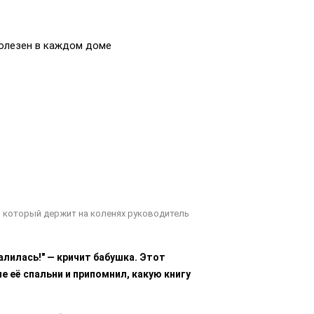
олезен в каждом доме
к, который держит на коленях руководитель
валилась!" — кричит бабушка. Этот
е её спальни и припомнил, какую книгу