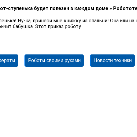
от-ступенька будет полезен в каждом доме » Роботот
пенька! Ну-ка, принеси мне книжку из спальни! Она или на к
ричит бабушка. Этот приказ роботу.
фераты
Роботы своими руками
Новости техники