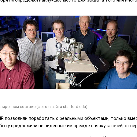
лгоритм определял наилучшее место для захвата того или иного 
иренном составе (фото с сайта stanford.edu).
IR позволили поработать с реальными объектами, только вме
боту предложили не виденные им прежде связку ключей, отвёр