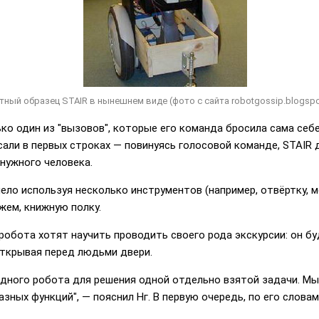
ный образец STAIR в нынешнем виде (фото с сайта robotgossip.blogspo
ко один из "вызовов", которые его команда бросила сама себ
сали в первых строках — повинуясь голосовой команде, STAIR
нужного человека.
мело используя несколько инструментов (например, отвёртку, 
ажем, книжную полку.
робота хотят научить проводить своего рода экскурсии: он бу
открывая перед людьми двери.
одного робота для решения одной отдельно взятой задачи. М
ных функций", — пояснил Нг. В первую очередь, по его словам