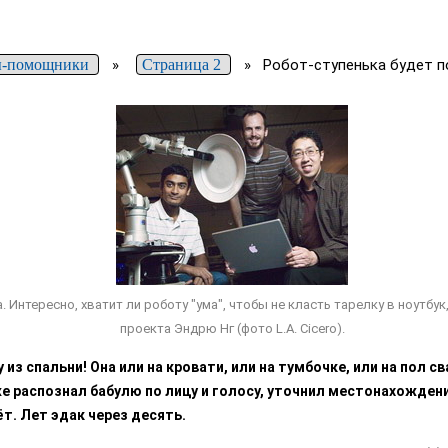
ы-помощники
»
Страница 2
»
Робот-ступенька будет п
 Интересно, хватит ли роботу "ума", чтобы не класть тарелку в ноутбу
проекта Эндрю Нг (фото L.A. Cicero).
 из спальни! Она или на кровати, или на тумбочке, или на пол с
е распознал бабулю по лицу и голосу, уточнил местонахождени
ёт. Лет эдак через десять.