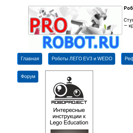
Роб
Сту
— к
Главная
Роботы ЛЕГО EV3 и WEDO
Ре
Форум