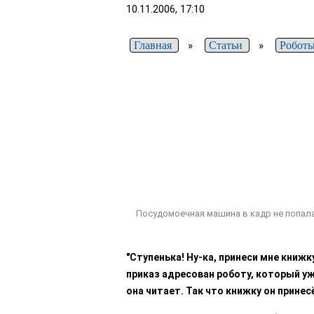
10.11.2006, 17:10
Главная
»
Статьи
»
Робот
Посудомоечная машина в кадр не попала.
"Ступенька! Ну-ка, принеси мне книжку
приказ адресован роботу, который уж
она читает. Так что книжку он принес