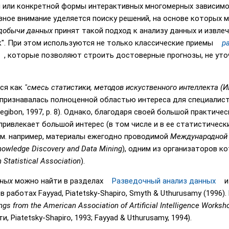
 или конкретной формы интерактивных многомерных зависимо
вное внимание уделяется поиску решений, на основе которых
добычи данных
принят такой подход к анализу данных и извле
". При этом используются не только классические приемы
р
, которые позволяют строить достоверные прогнозы, не уто
ся как
"смесь статистики, методов искуственного интеллекта (И
не признавалась полноценной областью интереса для специалис
egibon, 1997, p. 8). Однако, благодаря своей большой практич
ривлекает большой интерес (в том числе и в ее статистически
см. например, материалы ежегодно проводимой
Международной 
Knowledge Discovery and Data Mining
), одним из организаторов к
 Statistical Association
).
нных
можно найти в разделах
Разведочный анализ данных
 работах Fayyad, Piatetsky-Shapiro, Smyth & Uthurusamy (1996)
ngs from the American Association of Artificial Intelligence Works
и, Piatetsky-Shapiro, 1993; Fayyad & Uthurusamy, 1994).