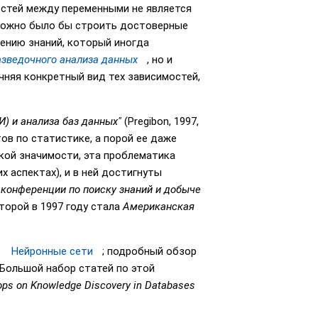
стей между переменными не является
 можно было бы строить достоверные
чению знаний, который иногда
азведочного анализа данных
, но и
чняя конкретный вид тех зависимостей,
И) и анализа баз данных"
(Pregibon, 1997,
тов по статистике, а порой ее даже
еской значимости, эта проблематика
х аспектах), и в ней достигнуты
конференции по поиску знаний и добыче
оторой в 1997 году стала
Американская
и
Нейронные сети
; подробный обзор
. Большой набор статей по этой
hops on Knowledge Discovery in Databases