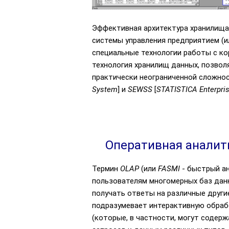
Эффективная архитектура хранилища
системы управления предприятием (и
специальные технологии работы с к
технология хранилищ данных, позво
практически неограниченной сложност
System
] и
SEWSS
[
STATISTICA Enterpri
Оперативная аналит
Термин
OLAP
(или
FASMI
- быстрый а
пользователям многомерных баз данн
получать ответы на различные другие
подразумевает интерактивную обрабо
(которые, в частности, могут соде