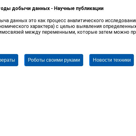
оды добычи данных - Научные публикации
ыча данных это как процесс аналитического исследован
номического характера) с целью выявления определенны
имосвязей между переменными, которые затем можно п
фераты
Роботы своими руками
Новости техники