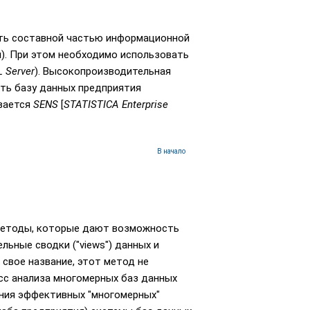
ыть составной частью информационной
и). При этом необходимо использовать
 Server
). Высокопроизводительная
ть базу данных предприятия
ывается
SENS
[
STATISTICA Enterprise
В начало
методы, которые дают возможность
ьные сводки ("views") данных и
 свое название, этот метод не
сс анализа многомерных баз данных
ения эффективных "многомерных"