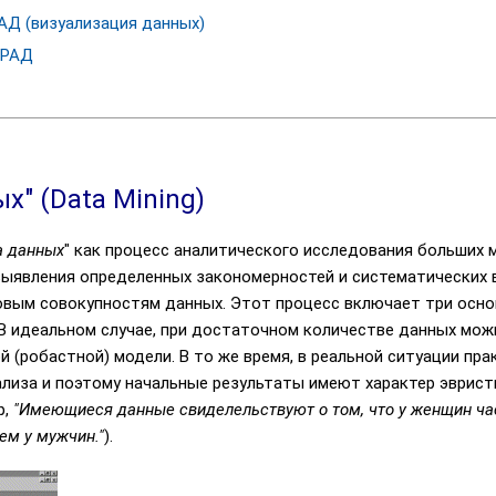
АД (визуализация данных)
 РАД
х" (Data Mining)
а данных
" как процесс аналитического исследования больших
 выявления определенных закономерностей и систематических
вым совокупностям данных. Этот процесс включает три основ
. В идеальном случае, при достаточном количестве данных мо
й (робастной) модели. В то же время, в реальной ситуации пр
лиза и поэтому начальные результаты имеют характер эврист
р,
"Имеющиеся данные свиделельствуют о том, что у женщин ча
ем у мужчин."
).