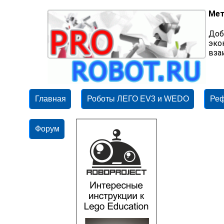
Мет
Доб
эко
вза
Главная
Роботы ЛЕГО EV3 и WEDO
Ре
Форум