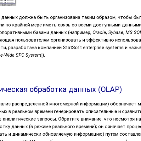
 данных должна быть организована таким образом, чтобы б
ли по крайней мере иметь связь со всеми доступными данным
орпоративными базами данных (например,
Oracle
,
Sybase
,
MS SQL
ляющая пользователям организовать и эффективно использова
и, разработана компанией StatSoft enterprise systems и наз
se-Wide SPC System
]).
ическая обработка данных (OLAP)
нализ распределенной многомерной информации) обозначает 
ых в реальном времени генерировать описательные и сравнител
 аналитические запросы. Обратите внимание, что несмотря на
тку данных (в режиме реального времени); он означает проце
ржать и динамически обновляемую информацию) путем составл