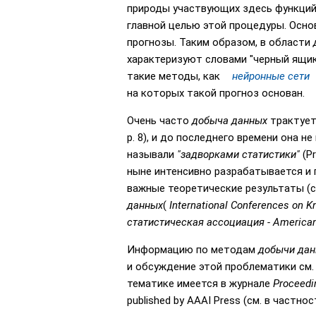
природы участвующих здесь функций
главной целью этой процедуры. Осно
прогнозы. Таким образом, в области
характеризуют словами "черный ящик
такие методы, как
нейронные сети
на которых такой прогноз основан.
Очень
часто
добыча данных
трактует
p. 8), и до последнего времени она 
называли
"задворками статистики"
(Pr
ныне интенсивно разрабатывается и п
важные теоретические результаты (
данных
(
International Conferences on 
статистическая ассоциация -
American
Информацию по методам
добычи да
и обсуждение этой проблематики см. в
тематике имеется в журнале
Proceedi
published by AAAI Press (см. в частност