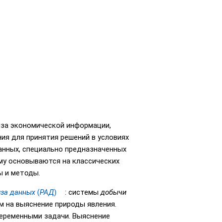
иза экономической информации,
ния для принятия решений в условиях
анных, специально предназначенных
у основываются на классических
ы и методы.
иза данных
(
РАД
)
: системы
добычи
м на выяснение природы явления.
переменными задачи. Выяснение