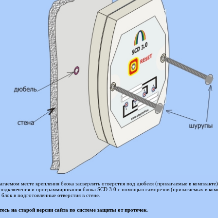
агаемом месте крепления блока засверлить отверстия под дюбеля (прилагаемые в комплакте)
подключения и программирования блока SCD 3.0 с помощью саморезов (прилагаемых в ком
 блок в подготовленные отверстия в стене.
есь на старой версии сайта по системе защиты от протечек.