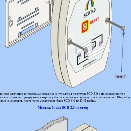
ии подключения и программирования контроллера протечек SCD 3.0 с помощью винтов
ых в комплекте) прикрутите к корпусу блока крепежную планку для крепления на DIN-рейку
ую в комплекте), после чего установите блок SCD 3.0 на DIN-рейку.
Монтаж блока SCD 3.0 на стену