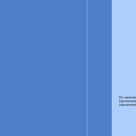
По окончан
(прилагаем
(прилагаем