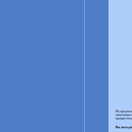
На предпол
окончании 
прикрутить
Вы находит