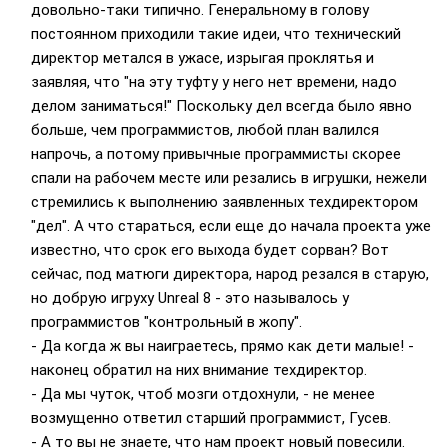
довольно-таки типично. Генеральному в голову
постоянном приходили такие идеи, что технический
директор метался в ужасе, изрыгая проклятья и
заявляя, что "на эту туфту у него нет времени, надо
делом заниматься!" Поскольку дел всегда было явно
больше, чем программистов, любой план валился
напрочь, а потому привычные программисты скорее
спали на рабочем месте или резались в игрушки, нежели
стремились к выполнению заявленных техдиректором
"дел". А что стараться, если еще до начала проекта уже
известно, что срок его выхода будет сорван? Вот
сейчас, под матюги директора, народ резался в старую,
но добрую игруху Unreal 8 - это называлось у
программистов "контрольный в жопу".
- Да когда ж вы наиграетесь, прямо как дети малые! -
наконец обратил на них внимание техдиректор.
- Да мы чуток, чтоб мозги отдохнули, - не менее
возмущенно ответил старший программист, Гусев.
- А то вы не знаете, что нам проект новый повесили.