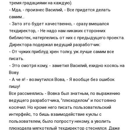
тремя градациями на каждую).
- Мда, - произнес Василий, - Все придется делать
самим...
- Зато это будет качественно, - сразу вмешался
техдиректор, - Не надо нам никаких сторонних
библиотек, натерпелись от них с предыдущего проекта.
Директора подержал ведущий разработчик:
- От чужих приблуд хрен толку, уж лучше самим все
писать.
- Это смотря кому, - заметил Василий, ехидно косясь на
Вову.
- А че я! - возмутился Вова, - Я вообще без ошибок
пишу!
Все рассмеялись - Вовка был знатным, по выражению
ведущего разработчика, "плюходелом" и постоянно
косячил. Но кроме него писать пользовательский
интерфейс, то бишь взаимодействие куклы с
пользователем, было попросту некому, а уволить
плюходела мягкотелый техдиректор стеснялся. Даже