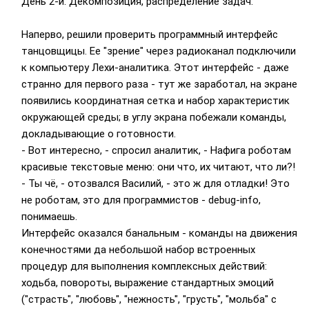
День 2-й. Декомпозиция, распределение задач.
Наперво, решили проверить программный интерфейс
танцовщицы. Ее "зрение" через радиоканал подключили
к компьютеру Лехи-аналитика. Этот интерфейс - даже
странно для первого раза - тут же заработал, на экране
появились координатная сетка и набор характеристик
окружающей среды; в углу экрана побежали команды,
докладывающие о готовности.
- Вот интересно, - спросил аналитик, - Нафига роботам
красивые текстовые меню: они что, их читают, что ли?!
- Ты чё, - отозвался Василий, - это ж для отладки! Это
не роботам, это для программистов - debug-info,
понимаешь.
Интерфейс оказался банальным - команды на движения
конечностями да небольшой набор встроенных
процедур для выполнения комплексных действий:
ходьба, повороты, выражение стандартных эмоций
("страсть", "любовь", "нежность", "грусть", "мольба" с