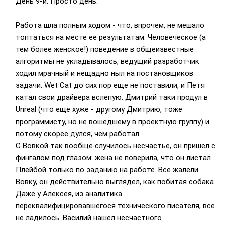
День 9-й. Просто день.
Работа шла полным ходом - что, впрочем, не мешало
топтаться на месте ее результатам. Человеческое (а
тем более женское!) поведение в общеизвестные
алгоритмы не укладывалось, ведущий разработчик
ходил мрачный и нещадно ныл на постановщиков
задачи. Wet Cat до сих пор еще не поставили, и Петя
катал свои драйвера вслепую. Дмитрий таки продул в
Unreal (что еще хуже - другому Дмитрию, тоже
программисту, но не вошедшему в проектную группу) и
потому скорее дулся, чем работал.
С Вовкой так вообще случилось несчастье, он пришел с
фингалом под глазом: жена не поверила, что он листал
Плейбой только по заданию на работе. Все жалели
Вовку, он действительно выглядел, как побитая собака.
Даже у Алексея, из аналитика
переквалифицировавшегося технического писателя, всё
не ладилось. Василий нашел несчастного