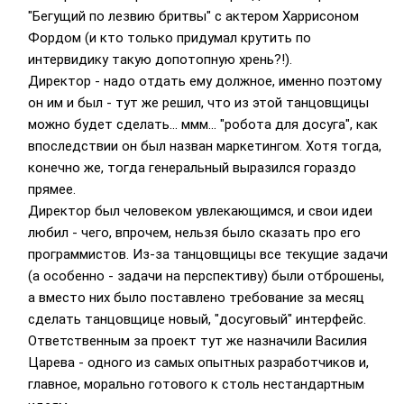
"Бегущий по лезвию бритвы" с актером Харрисоном
Фордом (и кто только придумал крутить по
интервидику такую допотопную хрень?!).
Директор - надо отдать ему должное, именно поэтому
он им и был - тут же решил, что из этой танцовщицы
можно будет сделать... ммм... "робота для досуга", как
впоследствии он был назван маркетингом. Хотя тогда,
конечно же, тогда генеральный выразился гораздо
прямее.
Директор был человеком увлекающимся, и свои идеи
любил - чего, впрочем, нельзя было сказать про его
программистов. Из-за танцовщицы все текущие задачи
(а особенно - задачи на перспективу) были отброшены,
а вместо них было поставлено требование за месяц
сделать танцовщице новый, "досуговый" интерфейс.
Ответственным за проект тут же назначили Василия
Царева - одного из самых опытных разработчиков и,
главное, морально готового к столь нестандартным