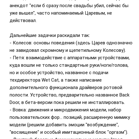
анекдот "если б сразу после свадьбы убил, сейчас бы
уже вышел", часто напоминаемый Царевым, не
действовал.
Дальнейшие задачки раскидали так:
- Колесов: основы поведения (здесь Царев однозначно
не завидовал скромному и щепетильному Колесову).
- Петя: взаимодействие с аппаратными устройствами,
куда вошли не только стандартные руки/ноги/голова,
но и особое устройство, названное с подачи
техдиректора Wet Cat, а также написание
дополнительного функционала драйверов ротовой
полости. Устройство, предварительно названное Back
Door, в бета-версии пока решили не инсталлировать.
- Вовка: движения и микродвижения модели, набор
пользовательских фор... позиций, расширенную мимику
модели (решили добавить эмоции "возбуждение",
"восхищение" и особый имитационный блок "оргазм").