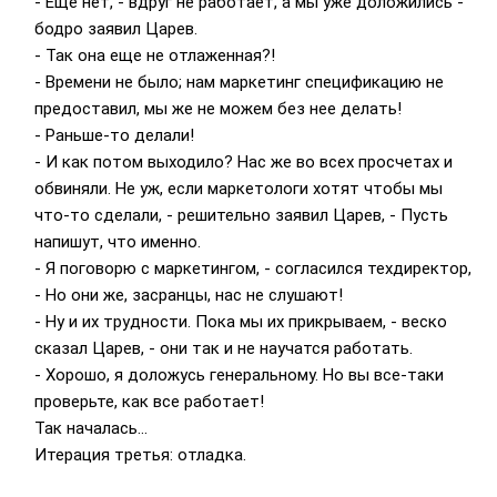
- Еще нет, - вдруг не работает, а мы уже доложились -
бодро заявил Царев.
- Так она еще не отлаженная?!
- Времени не было; нам маркетинг спецификацию не
предоставил, мы же не можем без нее делать!
- Раньше-то делали!
- И как потом выходило? Нас же во всех просчетах и
обвиняли. Не уж, если маркетологи хотят чтобы мы
что-то сделали, - решительно заявил Царев, - Пусть
напишут, что именно.
- Я поговорю с маркетингом, - согласился техдиректор,
- Но они же, засранцы, нас не слушают!
- Ну и их трудности. Пока мы их прикрываем, - веско
сказал Царев, - они так и не научатся работать.
- Хорошо, я доложусь генеральному. Но вы все-таки
проверьте, как все работает!
Так началась...
Итерация третья: отладка.