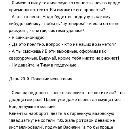
- Я имею в виду техническую готовность, нечто вроде
приемочного теста. Вы сможете его провести?
- А, эт-то легко. Надо будет ее подсунуть какому-
нибудь чайнику - побыть "сутенером" - и если он ее не
раскусит, - считай, система удалась!
- Я санкционирую.
- Да это понятно, вопрос - кто из наших возьмется?
- А ты сможешь? В эти выходные, оформим как
сверхурочные. Выручай, кроме тебя никто не рискнет!
- Ну давайте, и Тиму в подручные!..
День 20-й. Полевые испытания.
- Секс за недорого, только классика - не хотите ли? - на
двадцатом разе Царев уже даже перестал смущаться. -
Вон, девушка в машине.
Клиенты, наоборот, лезть в старенькую вазовскую
"двадцатку" не хотели. "Эх, жаль ротовой девайс не
инсталлировали", подумал Василий, "а то бы проще