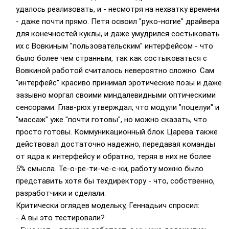
удалось реализовать, и - несмотря на нехватку времени
- даже почти прямо. Петя освоил "руко-ногие" драйвера
для конечностей куклы, и даже умудрился состыковать
их с Вовкиным "пользовательским" интерфейсом - что
было более чем странным, так как состыковаться с
Вовкиной работой считалось невероятно сложно. Сам
"интерфейс" красиво принимал эротические позы и даже
зазывно моргал своими миндалевидными оптическими
сенсорами. Глав-рюх утверждал, что модули "поцелуи" и
"массаж" уже "почти готовы", но можно сказать, что
просто готовы. Коммуникационный блок Царева также
действовал достаточно надежно, передавая команды
от ядра к интерфейсу и обратно, теряя в них не более
5% смысла. Те-о-ре-ти-че-с-ки, работу можно было
представить хотя бы техдиректору - что, собственно,
разработчики и сделали.
Критически оглядев модельку, Геннадьич спросил:
- А вы это тестировали?