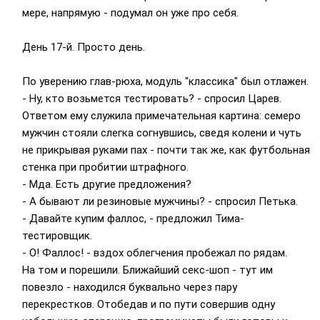
мере, напрямую - подумал он уже про себя.
День 17-й. Просто день.
По уверению глав-рюха, модуль "классика" был отлажен.
- Ну, кто возьмется тестировать? - спросил Царев.
Ответом ему служила примечательная картина: семеро
мужчин стояли слегка согнувшись, сведя колени и чуть
не прикрывая руками пах - почти так же, как футбольная
стенка при пробитии штрафного.
- Мда. Есть другие предложения?
- А бывают ли резиновые мужчины? - спросил Петька.
- Давайте купим фаллос, - предложил Тима-
тестировщик.
- О! Фаллос! - вздох облегчения пробежал по рядам.
На том и порешили. Ближайший секс-шоп - тут им
повезло - находился буквально через пару
перекрестков. Отобедав и по пути совершив одну