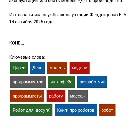
эксплуатации, или снять модель РД-1 с производства.
И.о. начальника службы эксплуатации Фердыщенко Е. А.
14 октября 2025 года.
КОНЕЦ
Ключевые слова:
Царев
День
модель
модели
программистов
интерфейс
разработчик
программисты
работу
массаж
Робот для 'досуга'
Книги про роботов
робот