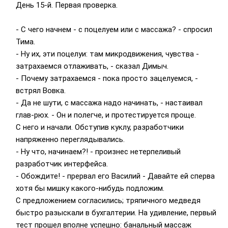
День 15-й. Первая проверка.
- С чего начнем - с поцелуем или с массажа? - спросил
Тима.
- Ну их, эти поцелуи: там микродвижения, чувства -
затрахаемся отлаживать, - сказал Димыч.
- Почему затрахаемся - пока просто зацелуемся, -
встрял Вовка.
- Да не шути, с массажа надо начинать, - настаивал
глав-рюх. - Он и полегче, и протестируется проще.
С него и начали. Обступив куклу, разработчики
напряженно переглядывались.
- Ну что, начинаем?! - произнес нетерпеливый
разработчик интерфейса.
- Обождите! - прервал его Василий - Давайте ей сперва
хотя бы мишку какого-нибудь подложим.
С предложением согласились; тряпичного медведя
быстро разыскали в бухгалтерии. На удивление, первый
тест прошел вполне успешно: банальный массаж