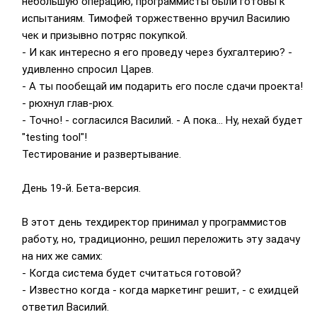
небольшую операцию, программисты были готовы к
испытаниям. Тимофей торжественно вручил Василию
чек и призывно потряс покупкой.
- И как интересно я его проведу через бухгалтерию? -
удивленно спросил Царев.
- А ты пообещай им подарить его после сдачи проекта!
- рюхнул глав-рюх.
- Точно! - согласился Василий. - А пока... Ну, нехай будет
"testing tool"!
Тестирование и развертывание.
День 19-й. Бета-версия.
В этот день техдиректор принимал у программистов
работу, но, традиционно, решил переложить эту задачу
на них же самих:
- Когда система будет считаться готовой?
- Известно когда - когда маркетинг решит, - с ехидцей
ответил Василий.