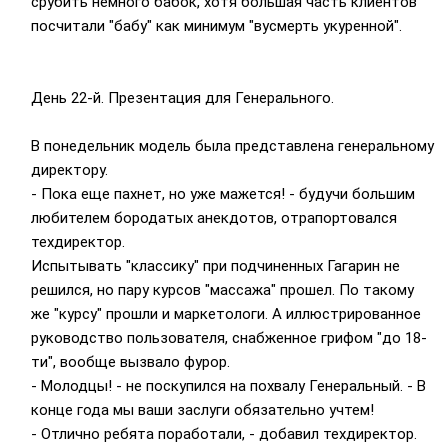
срубить немного бабок, хотя большая часть клиентов
посчитали "бабу" как минимум "вусмерть укуренной".
День 22-й. Презентация для Генерального.
В понедельник модель была представлена генеральному
директору.
- Пока еще пахнет, но уже мажется! - будучи большим
любителем бородатых анекдотов, отрапортовался
техдиректор.
Испытывать "классику" при подчиненных Гагарин не
решился, но пару курсов "массажа" прошел. По такому
же "курсу" прошли и маркетологи. А иллюстрированное
руководство пользователя, снабженное грифом "до 18-
ти", вообще вызвало фурор.
- Молодцы! - не поскупился на похвалу Генеральный. - В
конце года мы ваши заслуги обязательно учтем!
- Отлично ребята поработали, - добавил техдиректор.