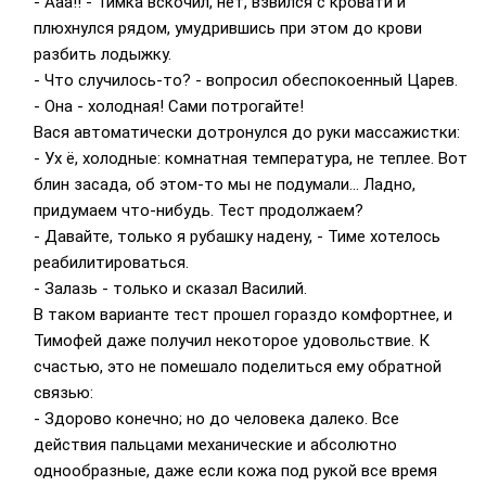
- Ааа!! - Тимка вскочил, нет, взвился с кровати и
плюхнулся рядом, умудрившись при этом до крови
разбить лодыжку.
- Что случилось-то? - вопросил обеспокоенный Царев.
- Она - холодная! Сами потрогайте!
Вася автоматически дотронулся до руки массажистки:
- Ух ё, холодные: комнатная температура, не теплее. Вот
блин засада, об этом-то мы не подумали... Ладно,
придумаем что-нибудь. Тест продолжаем?
- Давайте, только я рубашку надену, - Тиме хотелось
реабилитироваться.
- Залазь - только и сказал Василий.
В таком варианте тест прошел гораздо комфортнее, и
Тимофей даже получил некоторое удовольствие. К
счастью, это не помешало поделиться ему обратной
связью:
- Здорово конечно; но до человека далеко. Все
действия пальцами механические и абсолютно
однообразные, даже если кожа под рукой все время