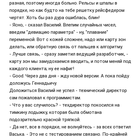
разная, поэтому иногда больно. Рельсы и шпалы в
порядке, но как будто на тебе решетку рейсфедером
чертят. Хоть бы раз дура ошиблась, блин!
- Ясно, - сказал Василий. Влепим случайных чисел,
введем "девиацию параметра" - ну, "плавание"
переменной. Вот с кожей сложнее, надо или карту зон
делать, или обратную связь от пальцев к алгоритму.
- Лучше связь, - сразу заметил ведущий разработчик, -
карту зон мы замудохаемся вводить, и потом меняй под
каждого клиента; ну ее нафиг!
- Good. Через два дня - жду новой версии. А пока пойду
доложусь Геннадьичу.
Доложиться Василий не успел - технический директор
сам пожаловал к программистам.
- Что у вас случилось? - техдиректор покосился на
тимкину лодыжку, которая была обмотана
подозрительно красной тряпкой.
- Да нет, все в порядке, не волнуйтесь - за всех ответил
Васька. - Это не с тестированием связано. По-крайней