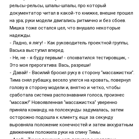
рельсы-рельсы, шпалы-шпалы, про который
документатор читал в какой-то книжке, внешне прошел
на ура; руки модели двигались ритмично и без сбоев.
Мишка тоже остался цел, что внушало некоторые
надежды.
- Ладно, я лягу! - Как руководитель проектной группы,
Васька выступил вперед.
- Не, не - я буду первым! - спохватился тестировщик, -
Это моя прерогатива: Вась, разреши!
- Давай! - Василий бросил руку в сторону "массажистки".
Тима снял рубашку, весело улегся на кровать, повернул
голову в сторону модели и, внятно и четко, чтобы
сработала система распознавания голоса, произнес
"массаж!" Новоявленная "массажистка" уверенно
приняла команду, на полсекунды задумалась, затем
осторожно подошла к клиенту, еще за секунду
выровняла положение конечностей и затем аккуратным
движением положила руки на спину Тимы.