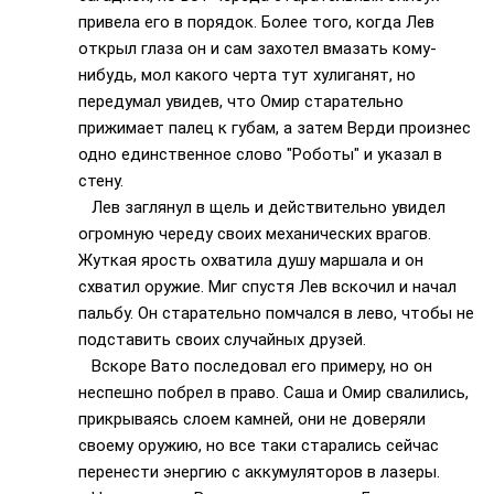
привела его в порядок. Более того, когда Лев
открыл глаза он и сам захотел вмазать кому-
нибудь, мол какого черта тут хулиганят, но
передумал увидев, что Омир старательно
прижимает палец к губам, а затем Верди произнес
одно единственное слово "Роботы" и указал в
стену.
Лев заглянул в щель и действительно увидел
огромную череду своих механических врагов.
Жуткая ярость охватила душу маршала и он
схватил оружие. Миг спустя Лев вскочил и начал
пальбу. Он старательно помчался в лево, чтобы не
подставить своих случайных друзей.
Вскоре Вато последовал его примеру, но он
неспешно побрел в право. Саша и Омир свалились,
прикрываясь слоем камней, они не доверяли
своему оружию, но все таки старались сейчас
перенести энергию с аккумуляторов в лазеры.