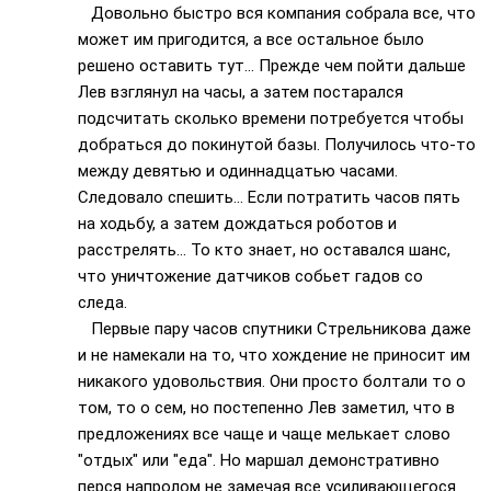
Довольно быстро вся компания собрала все, что
может им пригодится, а все остальное было
решено оставить тут… Прежде чем пойти дальше
Лев взглянул на часы, а затем постарался
подсчитать сколько времени потребуется чтобы
добраться до покинутой базы. Получилось что-то
между девятью и одиннадцатью часами.
Следовало спешить… Если потратить часов пять
на ходьбу, а затем дождаться роботов и
расстрелять… То кто знает, но оставался шанс,
что уничтожение датчиков собьет гадов со
следа.
Первые пару часов спутники Стрельникова даже
и не намекали на то, что хождение не приносит им
никакого удовольствия. Они просто болтали то о
том, то о сем, но постепенно Лев заметил, что в
предложениях все чаще и чаще мелькает слово
"отдых" или "еда". Но маршал демонстративно
перся напролом не замечая все усиливающегося