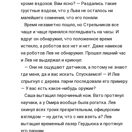
кроме вздохов. Вам ясно? — Раздались такие
грустные вздохи, что у Льва не осталось ни
малейшего сомнения, что его поняли.
Время незаметно пошло, но Стрельников все
чаще и чаще принялся поглядывать на часы. И
вдруг он обнаружил, что положенное время
истекло, а роботов все нет и нет. Даже намеков
на роботов Лев не обнаружил. Прошел лишний час
и Лев не выдержал и крикнул:
— Они не ощущают датчиков, а потому не знают
где меня, да и вас искать. Спускаемся! — И Лев
спрыгнул с дерева. парни последовали его примеру.
— У вас есть какое-нибудь оружие?
Саша вытащил перочинный нож. Вато протянул
научаки, а у Омира вообще была рогатка. Лев
окинул всех троих презрительным, офицерским
взглядом — ну дети, что с них взять а? Лев
вытащил временный лазер Гердьюка и протянул
его парням.