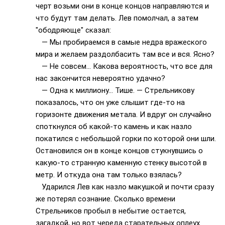
черт возьми они в конце концов направляются и
что будут там делать. Лев помолчал, а затем
"ободряюще" сказал:
— Мы пробираемся в самые недра вражеского
мира и желаем раздолбасить там все и вся. Ясно?
— Не совсем… Какова вероятность, что все для
нас закончится невероятно удачно?
— Одна к миллиону… Тише. — Стрельникову
показалось, что он уже слышит где-то на
горизонте движения метала. И вдруг он случайно
споткнулся об какой-то камень и как назло
покатился с небольшой горки по которой они шли.
Остановился он в конце концов стукнувшись о
какую-то странную каменную стенку высотой в
метр. И откуда она там только взялась?
Ударился Лев как назло макушкой и почти сразу
же потерял сознание. Сколько времени
Стрельников пробыл в небытие остается,
загадкой, но вот череда старательных оплеух