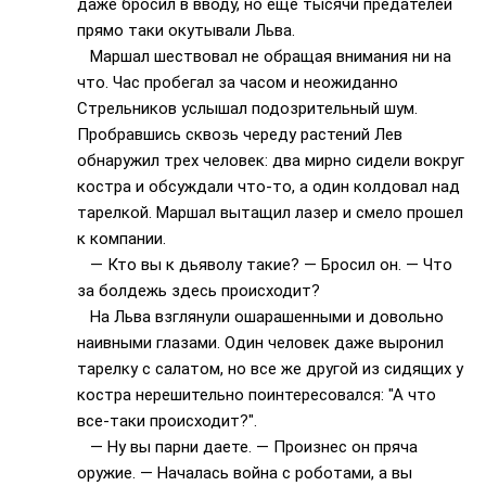
даже бросил в вводу, но ещё тысячи предателей
прямо таки окутывали Льва.
Маршал шествовал не обращая внимания ни на
что. Час пробегал за часом и неожиданно
Стрельников услышал подозрительный шум.
Пробравшись сквозь череду растений Лев
обнаружил трех человек: два мирно сидели вокруг
костра и обсуждали что-то, а один колдовал над
тарелкой. Маршал вытащил лазер и смело прошел
к компании.
— Кто вы к дьяволу такие? — Бросил он. — Что
за болдежь здесь происходит?
На Льва взглянули ошарашенными и довольно
наивными глазами. Один человек даже выронил
тарелку с салатом, но все же другой из сидящих у
костра нерешительно поинтересовался: "А что
все-таки происходит?".
— Ну вы парни даете. — Произнес он пряча
оружие. — Началась война с роботами, а вы