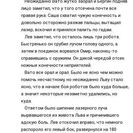
Неожиданно Вато жутко заорал и Бергин подняв
лицо заметил, что у того отсечена почти вся
правая рука. Саша схватил чужую конечность и
довольно осторожно разжав пальцы, вытащил
лазер, вскочил и принялся палить по гадам.
Лев заметил, что осталось лишь три робота.
Быстренько он срубил лучом голову одного, а
затем в поединок ворвался Омир, наконец-то
справившись с оружием. Он дикой чередой отсек
ножные конечности неприятелей.
Вато все орал и орал. Было не ясно чем можно
помочь несчастному, но неожиданно Льву стало
ясно, что в начале боя роботов было куда больше,
а значит некоторые незаметно удалились, но
куда.
Ответом было шипение лазерного луча
вырвавшегося из живота Льва и причинившего
адскую боль. Лев отскочил вправо, что немного
распороло его левый бок, развернулся на 180