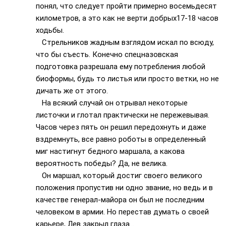
понял, что следует пройти примерно восемьдесят
километров, а это как не верти добрых17-18 часов
ходьбы.
Стрельников жадным взглядом искал по всюду,
что бы съесть. Конечно спецназовская
подготовка разрешала ему потребления любой
биоформы, будь то листья или просто ветки, но не
дичать же от этого.
На всякий случай он отрывал некоторые
листочки и глотал практически не пережевывая.
Часов через пять он решил передохнуть и даже
вздремнуть, все равно роботы в определенный
миг настигнут бедного маршала, а какова
вероятность победы? Да, не велика.
Он маршал, который достиг своего великого
положения пропустив ни одно звание, но ведь и в
качестве генерал-майора он был не последним
человеком в армии. Но перестав думать о своей
карьере, Лев закрыл глаза…