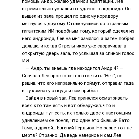
помощь Андр, желаю удачной адаптации. Лев
стремительно умчался от удачного андроида. Он
вышел из зала, прошел по одному коридору,
метнулся к другому. Столкнувшись со странным
гигантским ИИ подобным тому, который сделал из
него андроида, Лев на миг замялся, а затем побрел
дальше, и когда Стрельников уже сворачивал в
открытую дверь зала, то услышал за спиной голос
ИИ:
— Андр, ты знаешь где находится Андр 4? —
Сначала Лев просто хотел ответить "Нет", но
решив, что его неправильно поймут, отправил гада
в ту комнату откуда и сам прибыл.
Зайдя в новый зал, Лев принялся осматривать
всех, кто там есть и вот обнаружил, что и
андроиды тут есть, их только двое с настоящим
удивлением он понял, что один это бывший Вато
Гама, а другой… Евгений Гердьюк. Но разве тот не
мертв? Странно. Да ведь наверное и сам Лев