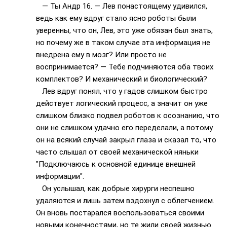
— Ты Андр 16. — Лев понастоящему удивился,
ведь как ему вдруг стало ясно роботы были
уверенны, что он, Лев, это уже обязан был знать,
но почему же в таком случае эта информация не
внедрена ему в мозг? Или просто не
воспринимается? — Тебе подчиняются оба твоих
комплектов? И механический и биологический?
Лев вдруг понял, что у гадов слишком быстро
действует логический процесс, а значит он уже
слишком близко подвел роботов к осознанию, что
они не слишком удачно его переделали, а потому
он на всякий случай закрыл глаза и сказал то, что
часто слышал от своей механической няньки
"Подключаюсь к основной единице внешней
информации".
Он услышал, как добрые хирурги неспешно
удаляются и лишь затем вздохнул с облегчением.
Он вновь постарался воспользоваться своими
новыми конечностями, но те жили своей жизнью.