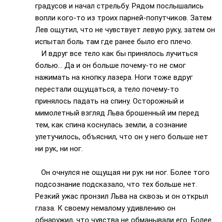
градусов и начал стрельбу. Рядом послышались
вопли кого-то из троих парней-попутчиков. Затем
Лев ощутил, что не чувствует левую руку, затем он
испытал боль там где ранее было его плечо.
И вдруг все тело как бы принялось лучиться
болью… Да и он больше почему-то не смог
нажимать на кнопку лазера. Ноги тоже вдруг
перестали ощущаться, а тело почему-то
принялось падать на спину. Осторожный и
мимолетный взгляд Льва брошенный им перед
тем, как спина коснулась земли, а сознание
улетучилось, объяснил, что он у него больше нет
ни рук, ни ног.
Он очнулся не ощущая ни рук ни ног. Более того
подсознание подсказало, что тех больше нет.
Резкий ужас пронзил Льва на сквозь и он открыл
глаза. К своему немалому удивлению он
обнаружил, что чувства не обманывали его. Более