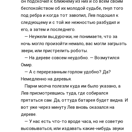
он подскочил к ближнему из них и со всем своим
беспокойством об их молодой судьбе, пнул того
под ребра и когда тот завопил, Лев подошел к
следующему и с той же нежностью разбудил и
его, а затем и последнего.
— Неужели вы,дурочки, не понимаете, что за
ночь могло произойти немало, вас могли загрызть
звери, или пристрелить роботы.
— На дереве совсем неудобно. — Возмутился
Омир.
— А с перерезанным горлом удобно? Да?
Немедленно на деревья.
Парни молча полезли куда им было указано, а
Лев присмотревшись туда, где собирался
прятаться сам. Да, оттуда батарея будет видна. И
вот уже через минуту Лев вновь оказался на
дереве.
— У нас есть что-то вроде часа, но не советую
высовываться, или издавать какие-нибудь звуки