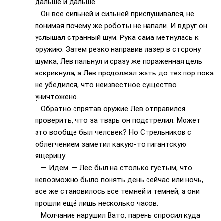
дальше и дальше.
Он все сильней и сильней прислушивался, не
понимая почему же роботы не напали. И вдруг он
услышал странный шум. Рука сама метнулась к
оружию. Затем резко направив лазер в сторону
шумка, Лев пальнул и сразу же пораженная цель
вскрикнула, а Лев продолжал жать до тех пор пока
не убедился, что неизвестное существо
уничтожено.
Обратно спрятав оружие Лев отправился
проверить, что за тварь он подстрелил. Может
это вообще был человек? Но Стрельников с
облегчением заметил какую-то гигантскую
ящерицу.
— Идем. — Лес был на столько густым, что
невозможно было понять день сейчас или ночь,
все же становилось все темней и темней, а они
прошли ещё лишь несколько часов.
Молчание нарушил Вато, парень спросил куда