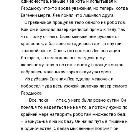
одиночества. Раньше Лев хоть и испытывал к
Гердьюку что-то вроде уважения, но теперь, когда
Евгений мертв, Лев понял что лишился друга.
Стрельников прощупал тело одного из роботов.
Как он и ожидал лазер крепился прямо к телу, так
что толку от него было меньше чем русалке от
кроссовок, а батарея находилась где-то внутри
тазовой части. Очень осторожно Лев вытащил
батарею, затем подошел с следующему
железному телу, а потом к иному, в конце концов
набралась маленькая горка аккумуляторов.
Из рубашки Евгения Лев сделал мешочек и
побросал туда весь урожай, включая лазер самого
Гердьюка.
— Все, пока! — Итак, у него были ровно сутки. Он
понял, что надеяться не на что, а потому нужно по
крайней мере натворить роботам множество бед.
– Вернусь-ка я на их базу. Он начал путь в тишине и
в одиночестве. Сделав мысленный подсчет он