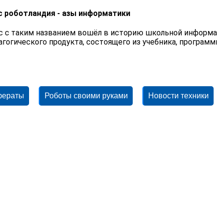
с роботландия - азы информатики
с с таким названием вошёл в историю школьной информат
агогического продукта, состоящего из учебника, программ
фераты
Роботы своими руками
Новости техники