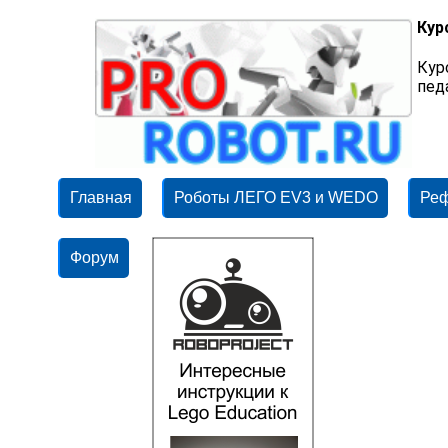
Кур
Кур
пед
Главная
Роботы ЛЕГО EV3 и WEDO
Ре
Форум