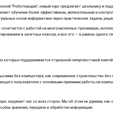
еской “Роботландии”, новый курс предлагает школьнику и пед
делает обучение более эффективным, увлекательным и контр
уальных основ информатики через практические задачи, реша
 сочетается с работой на многочисленных тренажерах, исполн
ированием в зачетных классах, и все это — в рамках одного 
 из которых поддерживается отдельной гипертекстовой книгой
ыслима без компьютера, как современное строительство без 
нающего пользователя с основными приемами работы на компь
е, окружает нас со всех сторон. Мы об этом не думаем, как о 
особах хранения, передачи и обработки информации.