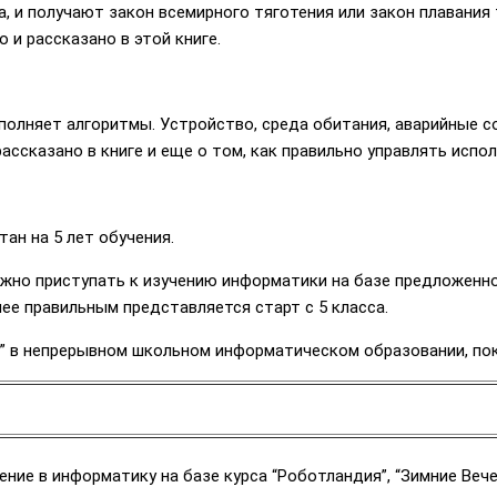
, и получают закон всемирного тяготения или закон плавания 
о и рассказано в этой книге.
сполняет алгоритмы. Устройство, среда обитания, аварийные 
ассказано в книге и еще о том, как правильно управлять испо
ан на 5 лет обучения.
жно приступать к изучению информатики на базе предложенног
е правильным представляется старт с 5 класса.
м” в непрерывном школьном информатическом образовании, по
ие в информатику на базе курса “Роботландия”, “Зимние Вече