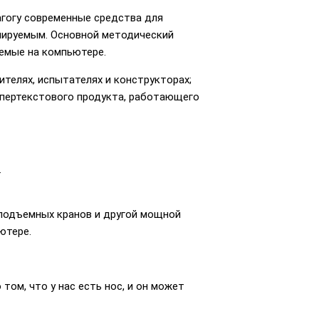
агогу современные средства для
олируемым. Основной методический
емые на компьютере.
ителях, испытателях и конструкторах;
гипертекстового продукта, работающего
.
подъемных кранов и другой мощной
ютере.
том, что у нас есть нос, и он может