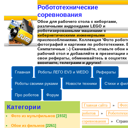
Робототехнические
соревнования
Обои для рабочего стола c киборгами,
различными андроидами LEGO и
роботизированными машинами c
кибернетическими инженерными
приспособлениями. Коллекция 'Фото робото
фотографий
и картинки по робототехнике. 
Симпатичные :-) Скачивайте, ставьте обои 
рабочий стол и добавляйте в презентации 
свои рефераты, обменивайтесь в соцсетях
вконтакте, телеграмм и других!
Главная
Роботы ЛЕГО EV3 и WEDO
Рефераты
Роботы своими руками
Новости техники
Стихи и фи
Про роботов
Форум
Главная сайта
»
Фото
Категории
роботов
»
Робототехн
Фото из мультфильмов
[1932]
соревнования
»
Стран
Обои из фильмов
[2261]