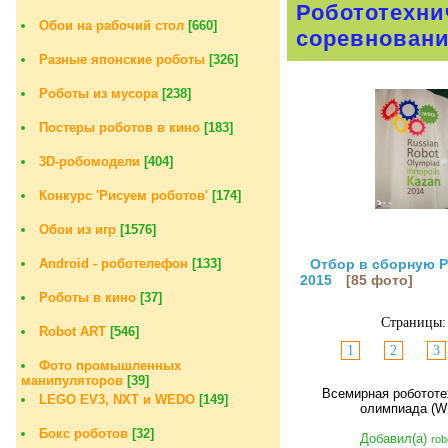
Робототехни
Обои на рабочий стол
[660]
соревновани
Разные японские роботы
[326]
Роботы из мусора
[238]
Постеры роботов в кино
[183]
3D-робомодели
[404]
Конкурс 'Рисуем роботов'
[174]
Обои из игр
[1576]
Android - роботелефон
[133]
Отбор в сборную 
2015
[85 фото]
Роботы в кино
[37]
Страницы
Robot ART
[546]
1
2
3
Фото промышленных
манипуляторов
[39]
Всемирная робототе
LEGO EV3, NXT и WEDO
[149]
олимпиада (W
Бокс роботов
[32]
Добавил(а)
rob