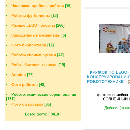
Человекоподобные роботы
[16]
Роботы-футболисты
[18]
Разные LEGO - роботы
[266]
Самодельные механизмы
[5]
Фото биопротезов
[12]
Роботы своими руками
[44]
Робо - бытовая техника.
[15]
КРУЖОК ПО LEGO-
Arduino
[77]
КОНСТРУИРОВАНИЮ
РОБОТОТЕХНИКЕ
[
Фото роботов
[49]
Робототехнические соревнования
фото из семейног
[131]
'СОЛНЕЧНЫЙ К
Фото с выставок
[95]
Добавил(а)
rob
Всего фото: [ 9418 ]