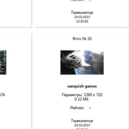
Терминатор
24.03.2013
13:33:55
Фото № 25
vanquish games
576
Параметры: 1280 x 720
0.12 Мб.
Рейтинг:
±
Терминатор
24.03.2013