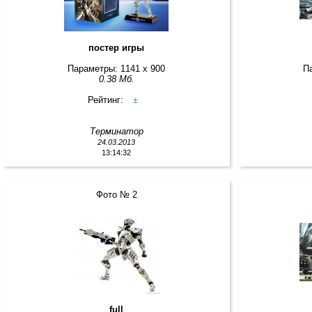
постер игры
Параметры: 1141 x 900
П
0.38 Мб.
Рейтинг:
±
Терминатор
24.03.2013
13:14:32
Фото № 2
full