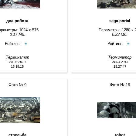
два робота
sega portal
араметры: 1024 x 576
Параметры: 1280 x 
0.17 Мб.
0.22 Мб.
Рейтинг:
±
Рейтинг:
±
Терминатор
Терминатор
24.03.2013
24.03.2013
13:18:15
13:27:47
Фото № 9
Фото № 16
стрельба
robot