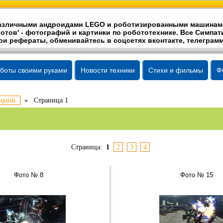
 различными андроидами LEGO и роботизированными машинам
отов' -
фотографий
и картинки по робототехнике. Все Симпати
ои рефераты, обменивайтесь в соцсетях вконтакте, телеграмм
боты своими руками
Новости техники
Стихи и фильмы
Ф
quish
»
Страница 1
Страница:
1
2
3
4
Фото № 8
Фото № 15