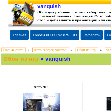
vanquish
Обои для рабочего стола c киборгами,
приспособлениями. Коллекция 'Фото роб
стол и добавляйте в презентации или св
Главная
Роботы ЛЕГО EV3 и WEDO
Рефераты
Ро
Главная сайта
»
Фото галерея роботов
»
Обои из игр
»
van
Обои из игр
» vanquish
Фото № 1