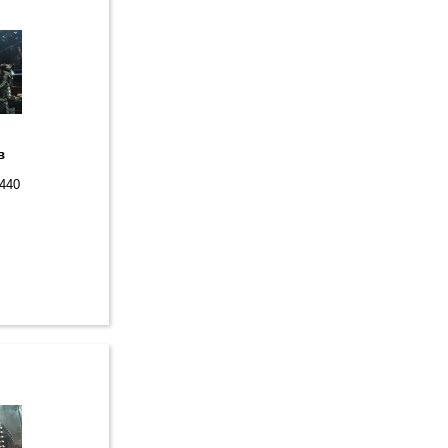
в
1440