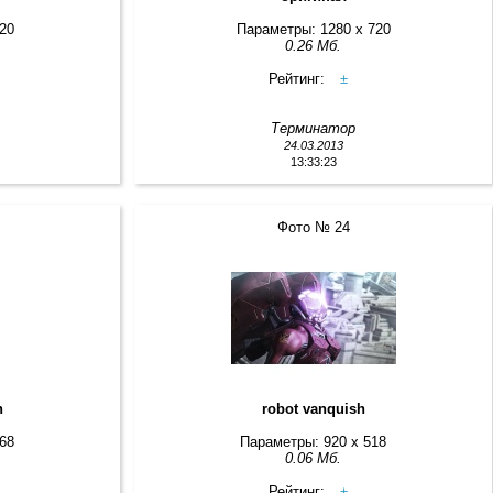
220
Параметры: 1280 x 720
0.26 Мб.
Рейтинг:
±
Терминатор
24.03.2013
13:33:23
Фото № 24
h
robot vanquish
768
Параметры: 920 x 518
0.06 Мб.
Рейтинг:
±