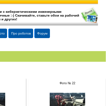
и c кибернетическими инженерными
чные :-) Скачивайте, ставьте обои на рабочий
 и других!
ото
Про роботов
Форум
Фото № 22