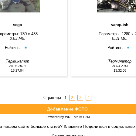
sega
vanquish
араметры: 780 x 438
Параметры: 1280 x 
0.03 Мб.
0.31 Мб.
Рейтинг:
±
Рейтинг:
±
Терминатор
Терминатор
24.03.2013
24.03.2013
13:27:04
13:32:08
Страница:
1
2
3
4
Добавление ФОТО
*
Powered by WR-Foto © 1.2М
на нашем сайте больше статей? Кликните Поделиться в социальных 