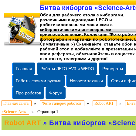
Битва киборгов «Science-Art
Обои для рабочего стола c киборгами,
различными андроидами LEGO и
роботизированными машинами c
кибернетическими инженерными
приспособлениями. Коллекция 'Фото робото
фотографий
и картинки по робототехнике. 
Симпатичные :-) Скачивайте, ставьте обои 
рабочий стол и добавляйте в презентации 
свои рефераты, обменивайтесь в соцсетях
вконтакте, телеграмм и других!
Главная
Роботы ЛЕГО EV3 и WEDO
Рефераты
Роботы своими руками
Новости техники
Стихи и фи
Про роботов
Форум
Главная сайта
»
Фото галерея роботов
»
Robot ART
»
Битв
«Science-Art»
»
Страница 1
Robot ART
» Битва киборгов «Scienc