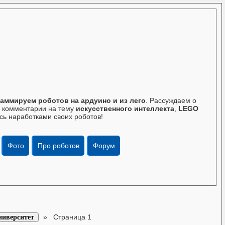
аммируем роботов на ардуино и из лего
. Рассуждаем о
те комментарии на тему
искусственного интеллекта
,
LEGO
сь наработками своих роботов!
Фото
Про роботов
Форум
»
Страница 1
ниверситет