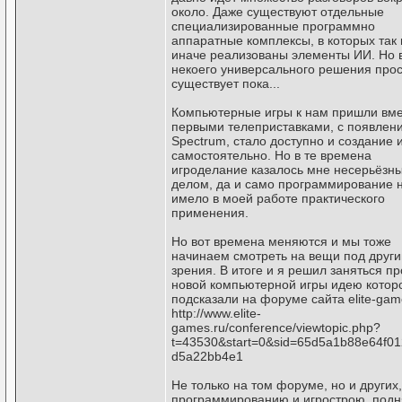
около. Даже существуют отдельные
специализированные программно
аппаратные комплексы, в которых так
иначе реализованы элементы ИИ. Но 
некоего универсального решения прос
существует пока...
Компьютерные игры к нам пришли вме
первыми телеприставками, с появлен
Spectrum, стало доступно и создание 
самостоятельно. Но в те времена
игроделание казалось мне несерьёзн
делом, да и само программирование 
имело в моей работе практического
применения.
Но вот времена меняются и мы тоже
начинаем смотреть на вещи под други
зрения. В итоге и я решил заняться п
новой компьютерной игры идею котор
подсказали на форуме сайта elite-gam
http://www.elite-
games.ru/conference/viewtopic.php?
t=43530&start=0&sid=65d5a1b88e64f0
d5a22bb4e1
Не только на том форуме, но и других,
программированию и игрострою, подн