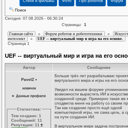
Стихи и фильмы
Фото
Про роботов
Форум
Поиск
Сегодня: 07.08.2026 - 06:30:24
Страницы:
1
»
»
Главная сайта
Форум роботов и робототехники
Искусс
»
интеллект
UEF -- виртуальный мир и игра на его основе.
Страница 1
UEF -- виртуальный мир и игра на его осно
Автор
Сообщение
Больше трёх лет разрабатываю проек
PavelZ
•
виртуального мира и игры на его осно
новичок
Увидел на вашем форуме упоминание
возможности вырастить ИИ в искусств
Данные профиля
созданной среде. Примерно такая же
сподвигла меня на работу со своим п
Так как создание просто ещё одной
Статистика:
компьютерной игры, не сама цель, а с
Тем создано: 1
на пути создания ИИ.
Сообщений: 11
Репутация: 11
±
В виртуальном мире задача построен