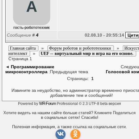
A
гость-робототехник
Сообщение
#
4
02.08.10 - 20:55:14
»
»
Главная сайта
Форум роботов и робототехники
Искусс
»
интеллект
UEF -- виртуальный мир и игра на его основе.
Страница 1
◄
Программирование
Следующ
микроконтроллера
:Предыдущая тема
Голосовой ко
Страницы:
1
Извините за неудобство, но администратор временно приост
добавление тем и сообщений!
WR-Forum
Powered by
Professional © 2.3 UTF-8 beta версия
Хотите видеть на нашем сайте больше статей? Кликните Поделиться
в социальных сетях! Спасибо!
Полезная информация, а также ссылка на социальные сети.