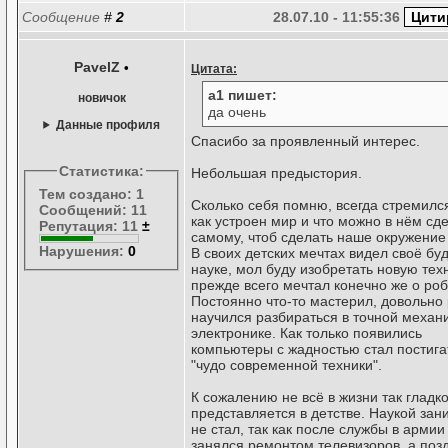
Сообщение
#
2
28.07.10 - 11:55:36
PavelZ
•
Цитата:
a1 пишет:
новичок
да очень
Данные профиля
Спасибо за проявленный интерес.
Статистика:
Небольшая предыстория.
Тем создано: 1
Сколько себя помню, всегда стремилс
Сообщений: 11
как устроен мир и что можно в нём сд
Репутация: 11
±
самому, чтоб сделать наше окружение
Нарушения:
0
В своих детских мечтах видел своё бу
науке, мол буду изобретать новую тех
прежде всего мечтал конечно же о роб
Постоянно что-то мастерил, довольно
научился разбираться в точной механ
электронике. Как только появились
компьютеры с жадностью стал постигат
"чудо современной техники".
К сожалению не всё в жизни так гладко
представляется в детстве. Наукой зан
не стал, так как после службы в армии
занялся ремонтом телевизоров, а поз