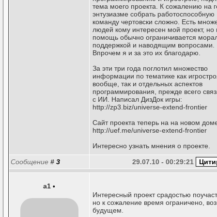
тема моего проекта. К сожалению на 
энтузиазме собрать работоспособную
команду чертовски сложно. Есть множ
людей кому интересен мой проект, но 
помощь обычно ограничивается мора
поддержкой и наводящим вопросами.
Впрочем я и за это их благодарю.
За эти три года поглотил множество
информации по тематике как игростро
вообще, так и отдельных аспектов
программирования, прежде всего связ
с ИИ. Написал ДизДок игры:
http://zp3.biz/universe-extend-frontier
Сайт проекта теперь на на новом дом
http://uef.me/universe-extend-frontier
Интересно узнать мнения о проекте.
Сообщение
#
3
29.07.10 - 00:29:21
a1
•
Интересный проект срадостью поучас
но к сожаление время ограничено, во
будущем.