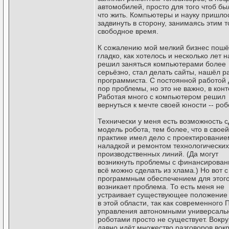
автомобилей, просто для того чтоб бы
что жить. Компьютеры и науку пришло
задвинуть в сторону, занимаясь этим т
свободное время.
К сожалению мой мелкий бизнес пошё
гладко, как хотелось и несколько лет н
решил заняться компьютерами более
серьёзно, стал делать сайты, нашёл р
программиста. С постоянной работой 
пор проблемы, но это не важно, в конте
Работая много с компьютером решил
вернуться к мечте своей юности -- роб
Технически у меня есть возможность 
модель робота, тем более, что в своей
практике имел дело с проектирование
наладкой и ремонтом технологических
производственных линий. (Да могут
возникнуть проблемы с финансирован
всё можно сделать из хлама.) Но вот с
программным обеспечением для этого
возникает проблема. То есть меня не
устраивает существующее положение
в этой области, так как современного 
управления автономными универсал
роботами просто не существует. Вокру
давно идёт множество разговоров вокр