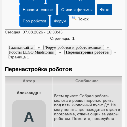
Новости техники
Стихи и фильмы
Фото
Поиск
Про роботов
Форум
Сегодня: 07.08.2026 - 16:33:45
Страницы:
1
»
»
Главная сайта
Форум роботов и робототехники
»
»
Роботы LEGO Mindstorms
Перенастройка роботов
Страница 1
Перенастройка роботов
Автор
Сообщение
Александр
•
Всем привет. Собрал робота-
молота и решил перенастроить
под пяти кнопочный пульт ДУ. Не
могу понять, где находится отдел в
А
программе, отвечающий за удары
роботом. Помогите, пожалуйста.