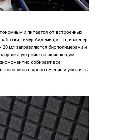
втономным и питается от встроенных
аботки Тимур Айдемир, к.т.н., инженер
 20 мл заправляются биополимерами и
 заправка устройства сшивающим
одномоментно собирает все
станавливать кровотечение и ускорять