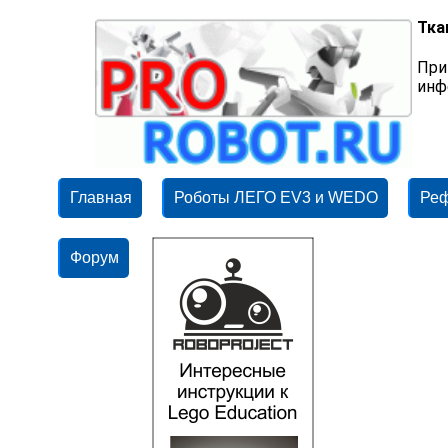
Тка
При
инф
Главная
Роботы ЛЕГО EV3 и WEDO
Ре
Форум