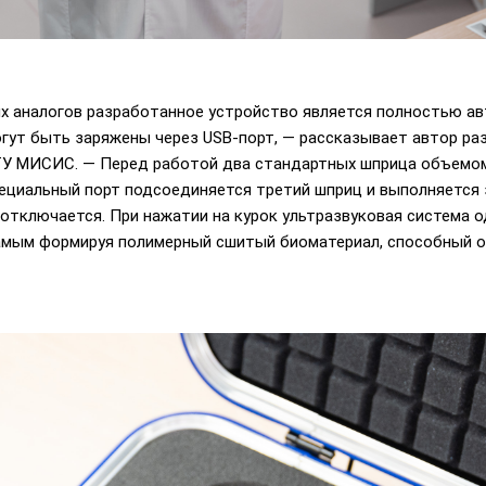
х аналогов разработанное устройство является полностью а
гут быть заряжены через USB-порт, — рассказывает автор разр
У МИСИС. — Перед работой два стандартных шприца объемом
пециальный порт подсоединяется третий шприц и выполняется
отключается. При нажатии на курок ультразвуковая система 
самым формируя полимерный сшитый биоматериал, способный о