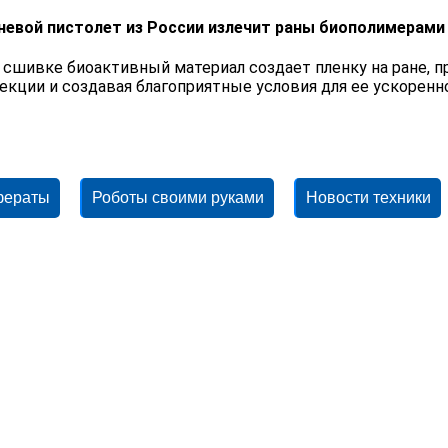
невой пистолет из России излечит раны биополимерами
 сшивке биоактивный материал создает пленку на ране, 
екции и создавая благоприятные условия для ее ускоренн
фераты
Роботы своими руками
Новости техники