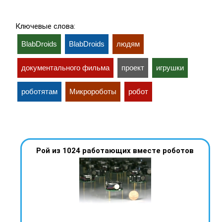
Ключевые слова:
BlabDroids
BlabDroids
людям
документального фильма
проект
игрушки
роботятам
Микророботы
робот
Рой из 1024 работающих вместе роботов