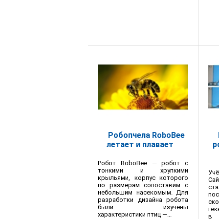
Робопчела RoboBee
летает и плавает
р
Робот RoboBee — робот с
тонкими и хрупкими
Уч
крыльями, корпус которого
Са
по размерам сопоставим с
ст
небольшим насекомым. Для
пос
разработки дизайна робота
ск
были изучены
гек
характеристики птиц —...
в 