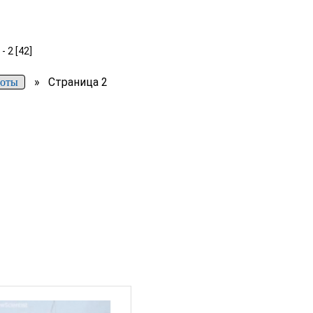
 2 [42]
»
Страница 2
боты