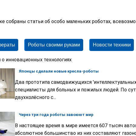
ике собраны статьи об особо маленьких роботах, всевоз
фераты
Роботы своими руками
Новости техники
 о инновационных технологиях
Японцы сделали новые кресла-роботы
Два прототипа самодвижущихся 'интеллектуальных
специалисты для больных и пожилых людей. По сути
двухколёсного с...
Через три года роботы завоюют мир
В настоящее время в мире имеется 607 тысяч авт
абсолютное большинство из них составляют газоно