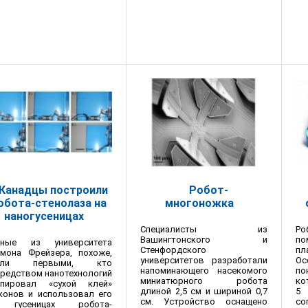
Канадцы построили
Робот-
обота-стенолаза на
многоножка
наногусеницах
Специалисты из
Р
Вашингтонского и
по
ёные из университета
Стенфордского
пл
ймона Фрейзера, похоже,
университетов разработали
Ос
али первыми, кто
напоминающего насекомого
п
редством нанотехнологий
миниатюрного робота
ко
опировал «сухой клей»
длиной 2,5 см и шириной 0,7
5
конов и использовал его
см. Устройство оснащено
со
гусеницах робота-