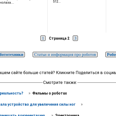
512...
нолаза....
1
3
Страница 2
бототехники
Статьи и информация про роботов
Роб
ашем сайте больше статей? Кликните Поделиться в социа
Смотрите также:
 » 
 реальность? 
 Фильмы о роботах 
 » 
ала устройство для увеличения силы ног 
 » 
азмещать документацию. 
 Электроника 