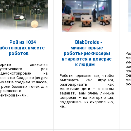
Рой из 1024
BlabDroids -
аботающих вместе
миниатюрные
роботов
роботы-режиссеры
Ра
м
втираются в доверие
у
к людям
горитм движения
ра
кусственного роя
пр
одемонстрирован на
Се
Роботы сделаны так, чтобы
ео ниже. Создание фигуры
ми
выглядеть как игрушки,
имает в среднем 12 часов,
ос
разговаривать как
 роли базовых точек для
маленькие дети – а потом
ракрасного
задавать вам очень личные
ентирования и...
вопросы – на которые вы,
поддавшись их очарованию,
не...