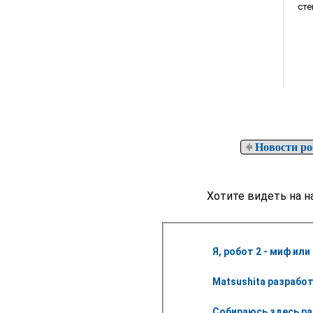
сте
Новости ро
Хотите видеть на н
Я, робот 2 - миф или
Matsushita разработ
Собираюсь здесь р