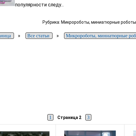
популярности следу...
Рубрика: Микророботы, миниатюрные роботы -
»
»
аница
Все статьи
Микророботы, миниатюрные ро
1
3
Страница 2