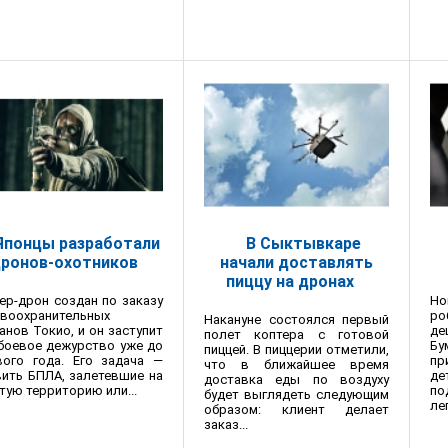
Японцы разработали
В Сыктывкаре
ронов-охотников
начали доставлять
пиццу на дронах
ер-дрон создан по заказу
Но
воохранительных
р
Накануне состоялся первый
анов Токио, и он заступит
де
полет коптера с готовой
боевое дежурство уже до
Бу
пиццей. В пиццерии отметили,
вого года. Его задача —
пр
что в ближайшее время
ить БПЛА, залетевшие на
де
доставка еды по воздуху
тую территорию или...
по
будет выглядеть следующим
ле
образом: клиент делает
заказ...