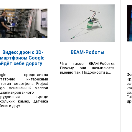
Видео: дрон с 3D-
BEAM-Роботы
мартфоном Google
айдёт себе дорогу
Что такое BEAM-Роботы.
Почему они называются
именно так. Подроности в...
ogle представила
Фи
статочно интересный
Кр
тотип смартфона Project
эф
ngo, оснащённый массой
кв
циализированного
со
орудования вроде
Fu
скольких камер, датчика
др
бины и двух...