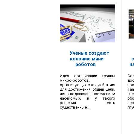
Ученые создают
колонию мини-
с
роботов
н
Идея организации группы
Go
микро-роботов,
до
организующих свои действия
про
для достижения общей цели,
Ta
явно подсказана поведением
спе
насекомых, и у такого
об
решения есть
не
существенные...
глу