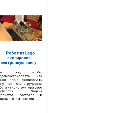
Робот из Lego
скопировал
электронную книгу
ля того, чтобы
одемонстрировать, как
жно легко скопировать
игу, он сконструировал
бота из конструктора Lego
indstorms. Задача
тройства состояла в
риодическом нажатии...