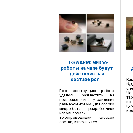
I-SWARM: микро-
роботы на чипе будут
действовать в
составе роя
Как
бу
сл
Всю конструкцию робота
Че
удалось разместить на
та
подложке чипа управления
к
размером 4х4 мм. Для сборки
ци
микро-бота разработчики
кро
использовали
токопроводящий клеевой
состав, избежав тем...