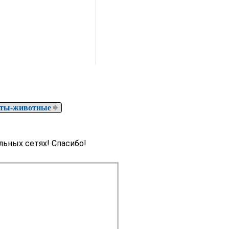
оты-животные
льных сетях! Спасибо!