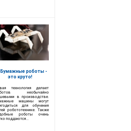
Бумажные роботы -
это круто!
вая технология делает
оботов необычайно
шевыми в производстве.
мажные машины могут
игодиться для обучения
тей робототехнике. Также
добные роботы очень
гко поддаются...