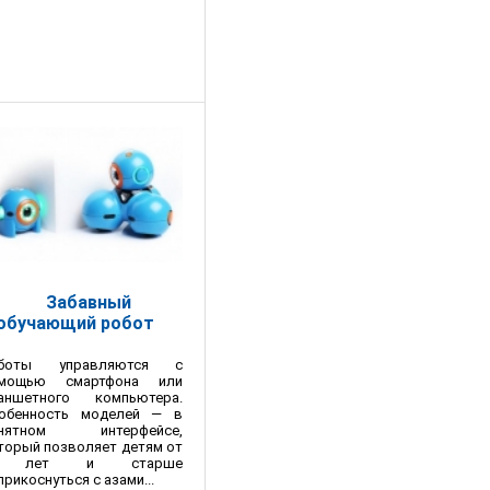
Забавный
обучающий робот
оботы управляются с
мощью смартфона или
аншетного компьютера.
обенность моделей — в
онятном интерфейсе,
торый позволяет детям от
 лет и старше
прикоснуться с азами...