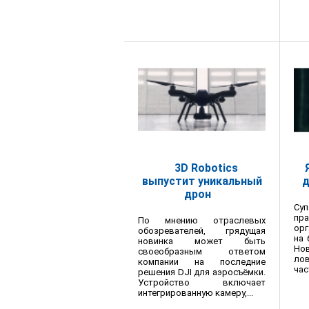
3D Robotics
выпустит уникальный
д
дрон
Суп
пра
По мнению отраслевых
орг
обозревателей, грядущая
на 
новинка может быть
Но
своеобразным ответом
лов
компании на последние
час
решения DJI для аэросъёмки.
Устройство включает
интегрированную камеру,...