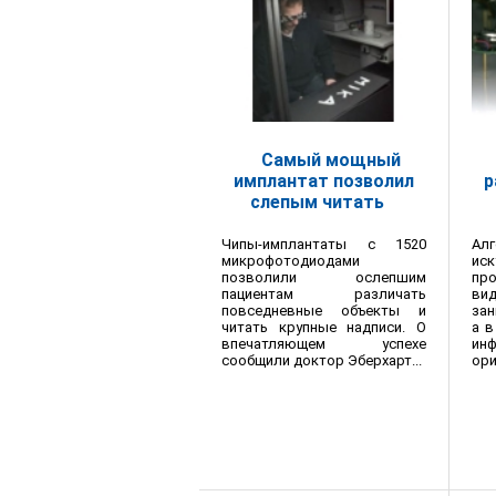
Самый мощный
имплантат позволил
р
слепым читать
Чипы-имплантаты с 1520
Ал
микрофотодиодами
ис
позволили ослепшим
пр
пациентам различать
вид
повседневные объекты и
зан
читать крупные надписи. О
а в
впечатляющем успехе
инф
сообщили доктор Эберхарт...
ори