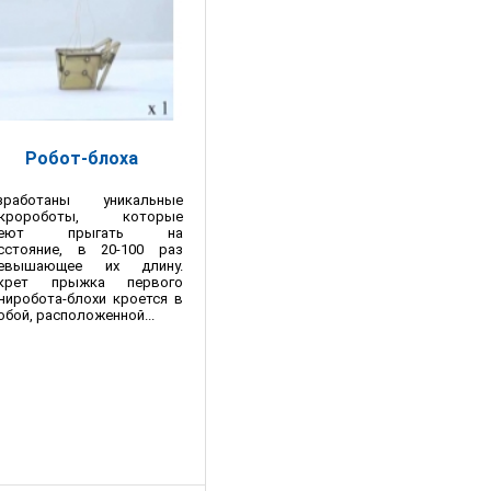
Робот-блоха
зработаны уникальные
икророботы, которые
меют прыгать на
сстояние, в 20-100 раз
евышающее их длину.
крет прыжка первого
ниробота-блохи кроется в
обой, расположенной...