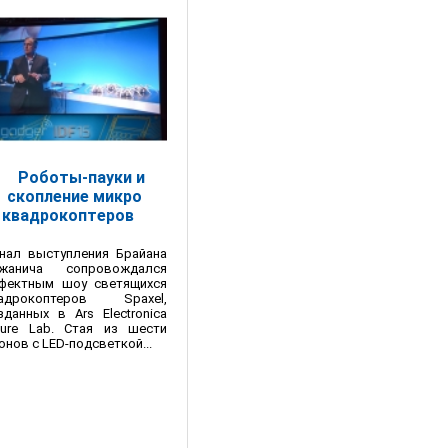
Роботы-пауки и
скопление микро
квадрокоптеров
нал выступления Брайана
жанича сопровождался
фектным шоу светящихся
адрокоптеров Spaxel,
зданных в Ars Electronica
ture Lab. Стая из шести
онов с LED-подсветкой...