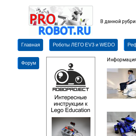
В данной рубр
Главная
Роботы ЛЕГО EV3 и WEDO
Ре
Информация
Форум