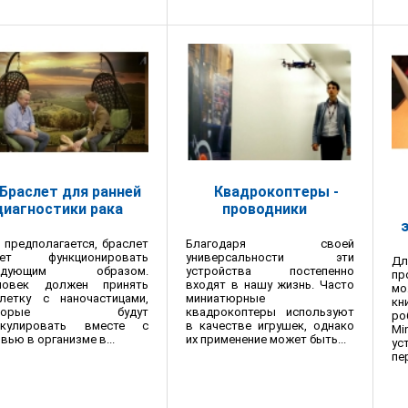
Браслет для ранней
Квадрокоптеры -
диагностики рака
проводники
 предполагается, браслет
Благодаря своей
дет функционировать
универсальности эти
Д
едующим образом.
устройства постепенно
пр
ловек должен принять
входят в нашу жизнь. Часто
мо
блетку с наночастицами,
миниатюрные
кн
оторые будут
квадрокоптеры используют
ро
ркулировать вместе с
в качестве игрушек, однако
M
вью в организме в...
их применение может быть...
ус
пе