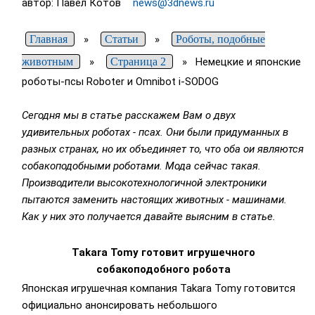
автор: Павел Котов
news@3dnews.ru
Главная
»
Статьи
»
Роботы, подобные
животным
»
Страница 2
»
Немецкие и японские
роботы-псы Roboter и Omnibot i-SODOG
Сегодня мы в статье расскажем Вам о двух
удивительных роботах - псах. Они были придуманных в
разных странах, но их объединяет то, что оба ои являются
собакоподобными роботами. Мода сейчас такая.
Производители высокотехнологичной электроники
пытаются заменить настоящих животных - машинами.
Как у них это получается давайте выясним в статье.
Takara Tomy готовит игрушечного
собакоподобного робота
Японская игрушечная компания Takara Tomy готовится
официально анонсировать небольшого