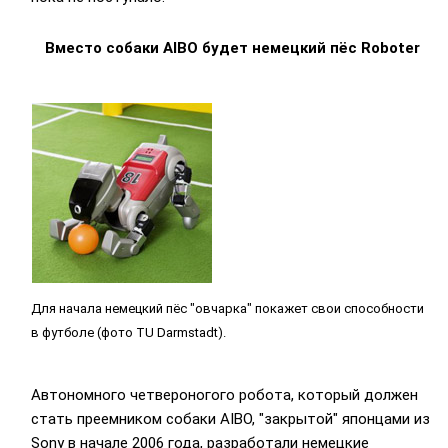
Вместо собаки AIBO будет немецкий пёс Roboter
Для начала немецкий пёс "овчарка" покажет свои способности
в футболе (фото TU Darmstadt).
Автономного четвероногого робота, который должен
стать преемником собаки AIBO, "закрытой" японцами из
Sony в начале 2006 года, разработали немецкие