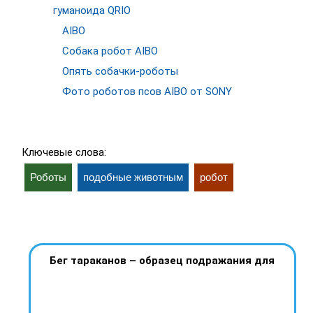
гуманоида QRIO
AIBO
Собака робот AIBO
Опять собачки-роботы
Фото роботов псов AIBO от SONY
Ключевые слова:
Роботы
подобные животным
робот
Бег тараканов – образец подражания для