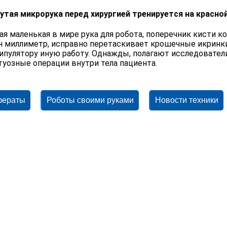
утая микрорука перед хирургией тренируется на красно
ая маленькая в мире рука для робота, поперечник кисти ко
н миллиметр, исправно перетаскивает крошечные икринки
ипулятору иную работу. Однажды, полагают исследовател
туозные операции внутри тела пациента.
фераты
Роботы своими руками
Новости техники