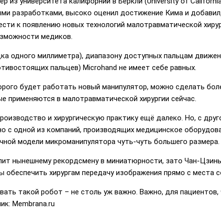
ер из университета калифорнии в Беркли (University of California
ными разработками, высоко оценил достижение Кима и добавил
сти к появлению новых технологий малотравматической хирур
озможности медиков.
ка одного миллиметра), диапазону доступных пальцам движен
тивостоящих пальцев) Microhand не имеет себе равных.
торого будет работать новый манипулятор, можно сделать бол
ые применяются в малотравматической хирургии сейчас.
роизводство и хирургическую практику ещё далеко. Но, с друг
о с одной из компаний, производящих медицинское оборудова
чной модели микроманипулятора чуть-чуть большего размера.
пит нынешнему рекордсмену в миниатюрности, зато Чан-Цзин
ы обеспечить хирургам передачу изображения прямо с места с
ать такой робот – не столь уж важно. Важно, для пациентов, 
ик: Membrana.ru