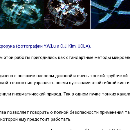
орука (фотографии Y.W.Lu и C.J. Kim, UCLA).
ам этой работы пригодились как стандартные методы микроэл
инена с внешним насосом длинной и очень тонкой трубочкой. 
окой точностью управлять всеми суставами этой гибкой кисти
енили пневматический привод. Так в одном пучке тонких канал
тва позволяет говорить о полной безопасности применения та
в которой ему предстоит работать.