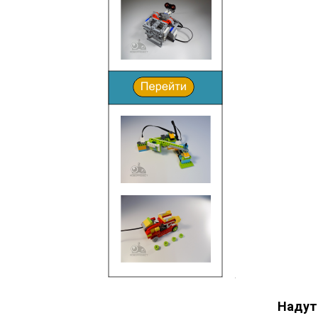
Надута