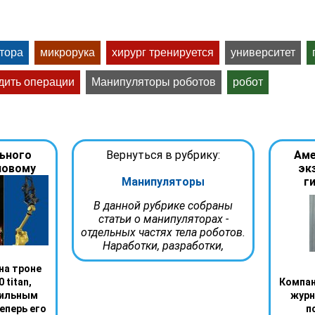
тора
микрорука
хирург тренируется
университет
дить операции
Манипуляторы роботов
робот
льного
Вернуться в рубрику:
Аме
новому
эк
Манипуляторы
г
В данной рубрике собраны
статьи о манипуляторах -
отдельных частях тела роботов.
Наработки, разработки,
на троне
 titan,
Компан
сильным
журн
еперь его
п