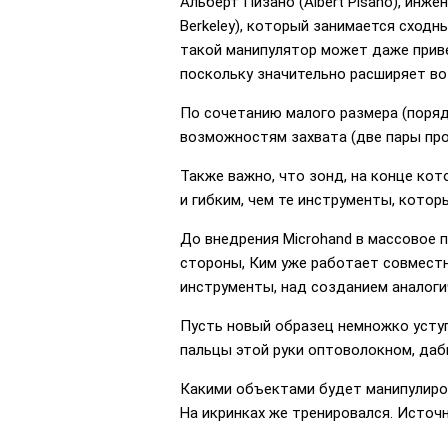
Альберт Пизано (Albert Pisano), инжен
Berkeley), который занимается сход
такой манипулятор может даже приве
поскольку значительно расширяет в
По сочетанию малого размера (поряд
возможностям захвата (две пары про
Также важно, что зонд, на конце ко
и гибким, чем те инструменты, котор
До внедрения Microhand в массовое п
стороны, Ким уже работает совместн
инструменты, над созданием аналоги
Пусть новый образец немножко усту
пальцы этой руки оптоволокном, даб
Какими объектами будет манипулиров
На икринках же тренировался. Источн