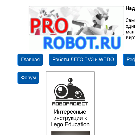
Над
Сам
оди
ман
вир
Главная
Роботы ЛЕГО EV3 и WEDO
Ре
Форум