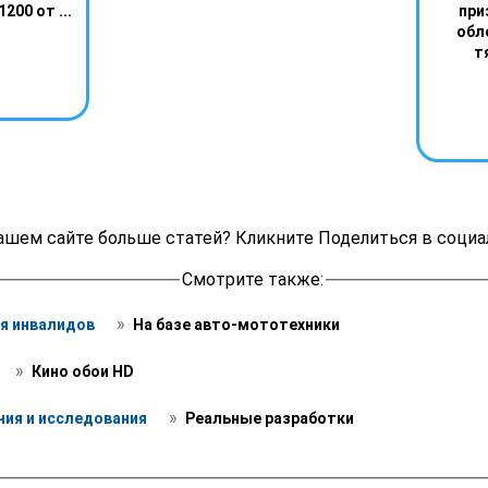
200 от ...
при
обл
т
ашем сайте больше статей? Кликните Поделиться в социа
Смотрите также:
 » 
я инвалидов 
 На базе авто-мототехники
 » 
 Кино обои HD 
 » 
ния и исследования 
 Реальные разработки