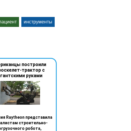
пациент
инструменты
риканцы построили
зоскелет-трактор с
игантскими руками
ия Raytheon представила
алистам строительно-
огрузочного робота,