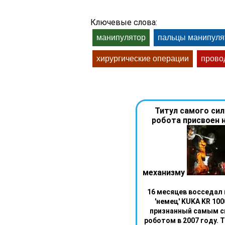
Ключевые слова:
манипулятор
пальцы манипуля
хирургические операции
прово
Титул самого си
робота присвоен 
механизму
16 месяцев восседал 
'немец' KUKA KR 1000
признанный самым 
роботом в 2007 году. Т