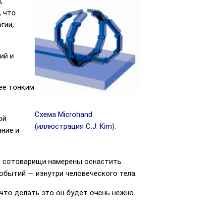
,
, что
гии,
ий и
ее тонким
Схема Microhand
ой
(иллюстрация C.J. Kim).
ние и
ь сотоварищи намерены оснастить
обытий — изнутри человеческого тела.
что делать это он будет очень нежно.