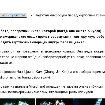
 манипуляторы
»
Надутая микрорука перед хирургией трени
бота, поперечник кисти которой (когда она сжата в кулак)
о американские левши прочат своему манипулятору иную раб
одить виртуозные операции внутри тела пациента.
епляются за поверхность довольно крепко. Они ведь покр
тровые шарики от "дна" лабораторной установки, развивая при
ждая их.
офессор Чан-Цзинь Ким (Chang-Jin Kim) и его лаборатория 
cromanufacturing Laboratory).
стым названием Microhand оснащён четырьмя очень гибкими 
ными полимерными камерами, играющими роль мускулов.