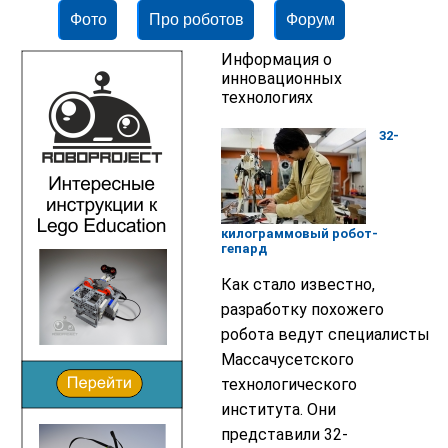
Фото
Про роботов
Форум
Информация о
инновационных
технологиях
32-
килограммовый робот-
гепард
Как стало известно,
разработку похожего
робота ведут специалисты
Массачусетского
технологического
института. Они
представили 32-