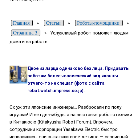
Главная
»
Статьи
»
Роботы-помощники
»
Страница 3
»
Услужливый робот поможет людям
дома и на работе
Двое из ларца одинаково без лица. Придавать
роботам более человеческий вид японцы
отчего-то не спешат (фото с сайта
robot.watch.impress.co.jp).
Ох уж эти японские инженеры… Разбросали по полу
игрушки! И не где-нибудь, а на выставке робототехники
в Китакюсю (Kitakyushu Robot Forum). Впрочем,
сотрудники корпорации Yasakawa Electric быстро
исправились: они выкатили своё детище — сервисный