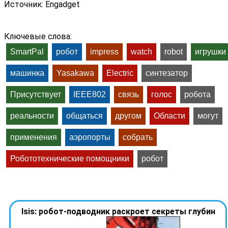
Источник: Engadget
Ключевые слова:
SmartPal
робот
impress
watch
robot
игрушки
машинка
Yasakawa
Electric
синтезатор
Присутствует
IEEE802
связь
голос
робота
реальности
общаться
другом
Области
могут
применения
аэропорты
собрать
Робототехнические помощники
робот
Isis: робот-подводник раскроет секреты глубин