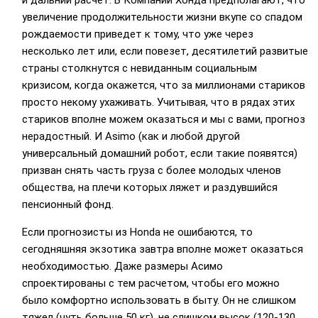
и дальний расчет. В Компании Хонда предполагают, что
увеличение продолжительности жизни вкупе со спадом
рождаемости приведет к тому, что уже через
несколько лет или, если повезет, десятилетий развитые
страны столкнутся с невиданным социальным
кризисом, когда окажется, что за миллионами стариков
просто некому ухаживать. Учитывая, что в рядах этих
стариков вполне можем оказаться и мы с вами, прогноз
нерадостный. И Asimo (как и любой другой
универсальный домашний робот, если такие появятся)
призван снять часть груза с более молодых членов
общества, на плечи которых ляжет и раздувшийся
пенсионный фонд.
Если прогнозисты из Honda не ошибаются, то
сегодняшняя экзотика завтра вполне может оказаться
необходимостью. Даже размеры Асимо
спроектированы с тем расчетом, чтобы его можно
было комфортно использовать в быту. Он не слишком
тяжел (чуть больше 50 кг), не слишком высок (120-130