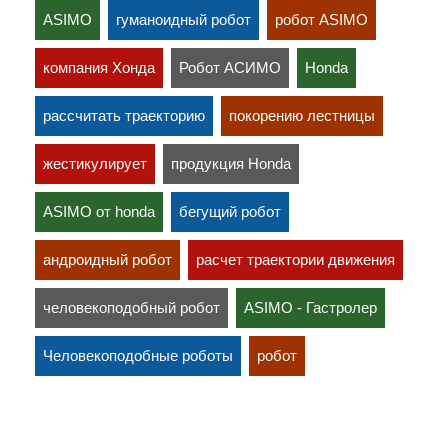
ASIMO
гуманоидный робот
робот ASIMO
компания Хонда
Робот АСИМО
Honda
рассчитать траекторию
покорению лестницы
жестикулирует
продукция Honda
ASIMO от honda
бегущий робот
андроидный робот
расчет траектории движения
человекоподобный робот
ASIMO - Гастролер
Человекоподобные роботы
робот