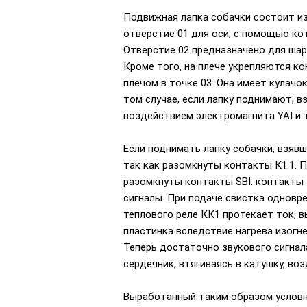
Подвижная лапка собачки состоит из п
отверстие 01 для оси, с помощью ко
Отверстие 02 предназначено для шарн
Кроме того, на плече укрепляются к
плечом в точке 03. Она имеет кулачо
том случае, если лапку поднимают, в
воздействием электромагнита YAI и 
Если поднимать лапку собачки, взявш
так как разомкнуты контакты К1.1. П
разомкнуты контакты SBI: контакты 
сигналы. При подаче свистка одновр
теплового реле КК1 протекает ток, 
пластинка вследствие нагрева изогне
Теперь достаточно звукового сигнал
сердечник, втягиваясь в катушку, воз
Выработанный таким образом условны