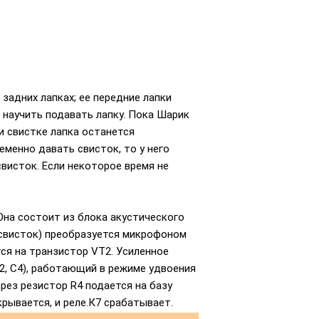
задних лапках; ее передние лапки
о научить подавать лапку. Пока Шарик
ри свистке лапка останется
еменно давать свисток, то у него
свисток. Если некоторое время не
 Она состоит из блока акустического
 (свисток) преобразуется микрофоном
тся на транзистор VT2. Усиленное
2, С4), работающий в режиме удвоения
рез резистор R4 подается на базу
рывается, и реле.К7 срабатывает.