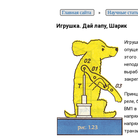
Главная сайта
»
Научные стат
Игрушка. Дай лапу, Шарик
Игруш
опуще
этого 
непод
выраб
закре
Принц
реле,
ВМ1 в
напря
напря
транз