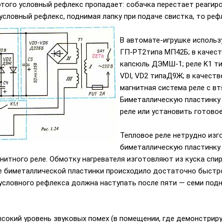
того условный рефлекс пропадает: собачка перестает реагиро
словный рефлекс, поднимая лапку при подаче свистка, то реф
В автомате-игрушке исполь
ГП-РТ2типа МП42Б; в качес
капсюль ДЭМШ-1; реле K1 тип
VDI, VD2 типаД9Ж; в качеств
магнитная система реле с в
Биметаллическую пластинку
реле или установить готовое
Тепловое реле нетрудно изг
биметаллическую пластинку 
нитного реле. Обмотку нагревателя изготовляют из куска спир
е биметаллической пластинки происходило достаточно быстро
условного рефлекса должна наступать после пяти — семи подн
сокий уровень звуковых помех (в помещении, где демонстрируе