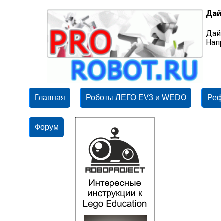
Дай
Дай
Нап
Главная
Роботы ЛЕГО EV3 и WEDO
Ре
Форум