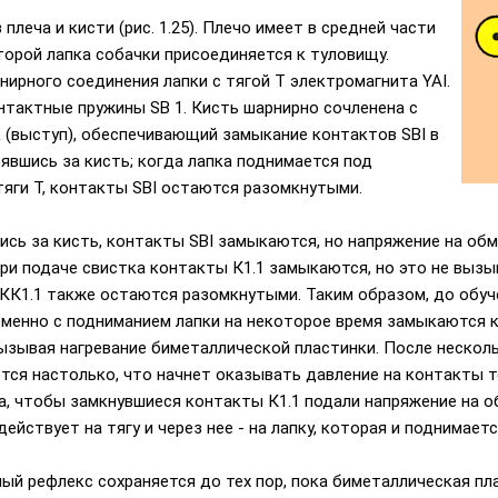
леча и кисти (рис. 1.25). Плечо имеет в средней части
торой лапка собачки присоединяется к туловищу.
ирного соединения лапки с тягой Т электромагнита YAI.
онтактные пружины SB 1. Кисть шарнирно сочленена с
к (выступ), обеспечивающий замыкание контактов SBI в
зявшись за кисть; когда лапка поднимается под
тяги Т, контакты SBI остаются разомкнутыми.
ись за кисть, контакты SBI замыкаются, но напряжение на обм
ри подаче свистка контакты К1.1 замыкаются, но это не вызы
КК1.1 также остаются разомкнутыми. Таким образом, до обуче
еменно с подниманием лапки на некоторое время замыкаются ко
вызывая нагревание биметаллической пластинки. После нескол
тся настолько, что начнет оказывать давление на контакты те
а, чтобы замкнувшиеся контакты К1.1 подали напряжение на о
действует на тягу и через нее - на лапку, которая и поднимаетс
й рефлекс сохраняется до тех пор, пока биметаллическая пла