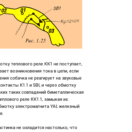
отку теплового реле КК1 не поступает,
вает возникновения тока в цепи, если
ния собачка не реагирует на звуковые
нтакты К1.1 и SBI, и через обмотку
ьких таких совпадений биметаллическая
плового реле КК1.1, замыкая их.
бмотку электромагнита YAI; железный
я.
стинка не охладится настолько, что