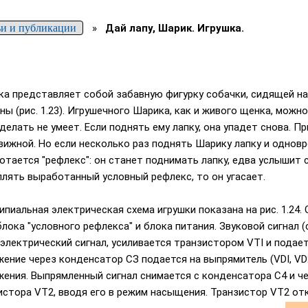
ьи и публикации
»
Дай лапу, Шарик. Игрушка.
ка представляет собой забавную фигурку собачки, сидящей на 
ны (рис. 1.23). Игрушечного Шарика, как и живого щенка, можн
делать не умеет. Если поднять ему лапку, она упадет снова. П
вижной. Но если несколько раз поднять Шарику лапку и одновр
отается "рефлекс": он станет поднимать лапку, едва услышит 
плять выработанный условный рефлекс, то он угасает.
ипиальная электрическая схема игрушки показана на рис. 1.24.
 блока "условного рефлекса" и блока питания. Звуковой сигнал
 электрический сигнал, усиливается транзистором VTI и подае
жение через конденсатор СЗ подается на выпрямитель (VDI, VD
жения. Выпрямленный сигнал снимается с конденсатора С4 и че
истора VT2, вводя его в режим насыщения. Транзистор VT2 отк