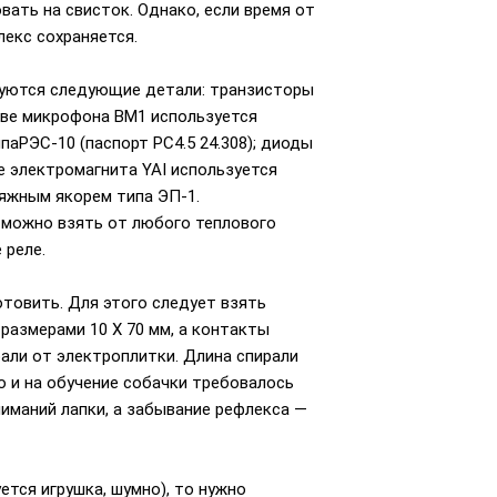
вать на свисток. Однако, если время от
лекс сохраняется.
зуются следующие детали: транзисторы
тве микрофона ВМ1 используется
аРЭС-10 (паспорт РС4.5 24.308); диоды
е электромагнита YAI используется
тяжным якорем типа ЭП-1.
 можно взять от любого теплового
 реле.
отовить. Для этого следует взять
размерами 10 Х 70 мм, а контакты
али от электроплитки. Длина спирали
 и на обучение собачки требовалось
иманий лапки, а забывание рефлекса —
тся игрушка, шумно), то нужно