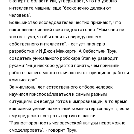
эксперт в области ИИ, утверждает, что по уровню
интеллекта машины еще "бесконечно далеки от
человека".
Большинство исследователей честно признают, что
накопленных знаний пока недостаточно. "Нам явно не
хватает ума, чтобы понять природу нашего
собственного интеллекта", - сетует пионер в
разработке ИИ Джон Маккарти. А Себастьян Трун,
создатель уникального робокара Stanley, разводит
руками: "Еще нескоро удастся понять, чем принципы
работы нашего мозга отличаются от принципов работы
компьютера".
За миллионы лет естественного отбора человек
научился приспосабливаться к самым разным
ситуациям, он всегда готов к импровизации, в то время
как самый умный шахматный компьютер «спасует», если
ему предложат сыграть партию в шашки.
"Разносторонность человеческой натуры невозможно
смоделировать", - говорит Трун.