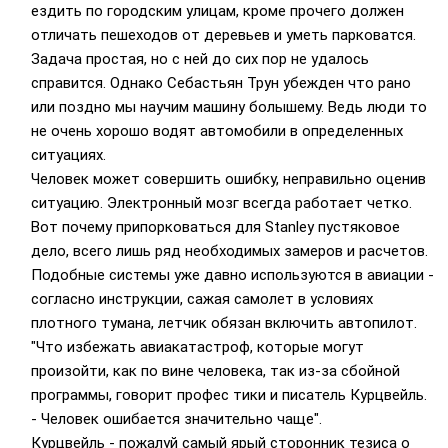
ездить по городским улицам, кроме прочего должен
отличать пешеходов от деревьев и уметь парковатся.
Задача простая, но с ней до сих пор не удалось
справится. Однако Себастьян Трун убежден что рано
или поздно мы научим машину болышему. Ведь люди то
не очень хорошо водят автомобили в определенных
ситуациях.
Человек может совершить ошибку, неправильно оценив
ситуацию. Электронный мозг всегда работает четко.
Вот почему припорковаться для Stanley пустяковое
дело, всего лишь ряд необходимых замеров и расчетов.
Подобные системы уже давно используются в авиации -
coгласно инструкции, сажая самолет в условиях
плотного тумана, летчик обязан включить автопилот.
"Что избежать авиакатастроф, которые могут
произойти, как по вине человека, так из-за сбойной
программы, говорит профес тики и писатель Курцвейль.
- Человек ошибается значительно чаще".
Курцвейль - пожалуй самый ярый сторонник тезиса о