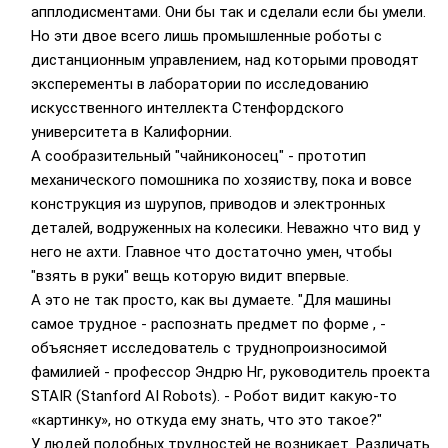
апплодисментами. Они бы так и сделали если бы умели.
Но эти двое всего лишь промышленные роботы с
дистанционным управлением, над которыми проводят
эксперементы в лаборатории по исследованию
искусственного интеллекта Стенфордского
университета в Калифорнии.
А сообразительный "чайниконосец" - прототип
механического помошника по хозяиству, пока и вовсе
конструкция из шурупов, приводов и электронных
деталей, водруженных на колесики. Неважно что вид у
него не ахти. Главное что достаточно умен, чтобы
"взять в руки" вещь которую видит впервые.
А это не так просто, как вы думаете. "Для машины
самое трудное - распознать предмет по форме , -
объясняет исследователь с труднопроизносимой
фамилией - профессор Эндрю Нг, руководитель проекта
STAIR (Stanford AI Robots). - Робот видит какую-то
«картинку», но откуда ему знать, что это такое?"
У людей подобных трудностей не возникает. Различать