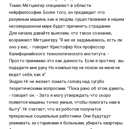
Томас Метцингер специалист в области
нейрфилософии. Более того, он предвидит что
разумным машина, как и людям, существование в нашем
несовершенном мире будет причинять страдания.
Для начала давайте выясним, что такое сознание,
возражают Метцингеру. "Я же не задумываюсь, есть ли
оно у вас, - говорит Кристофер Кох профессор
Калифорнийского технологического института. -
Просто принимаю это как данность. Если я протяну : вы
подадите мне руку. Но компьютер не похож на меня не
ведет себя, как я".
Эндрю Нг не желает ломать голову над сугубо
теоритическими вопросами. "Пока рано об этом думать,
- говорит он. - Зато я могу утверждать что скоро
появятся машины точно умные, чтобы помогать нам в
быту". Нг считает, что из роботов получатся
прекрасные социальные работники. Они будутдут
ухаживать за стариками и больными, убирать квартиры.