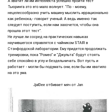
А хватит ли им интеллекта успешно пройти тест
Тьюринга это его мало волнует. "По - моему,
нецелесообразно учить машину мыслить иррационально
как ребенока,- говорит ученый. А ведь именно так
следует поступить, если нам захочется, чтобы она
прошла этот тест".
Не лучше ли сосред на практических навыках
научившегося справлятся с чайником STAIR в
Стэнфордской лаборатории. Ему придется продолжать
тренировки, пока "Ромео" и "Джульта" будут стоять
себе спокойно в углу и бездельничать. Вот пусть и
работает - могли бы подумать они, если бы им хватило
на это ума.
JjalDee отбивает мяч от Jan