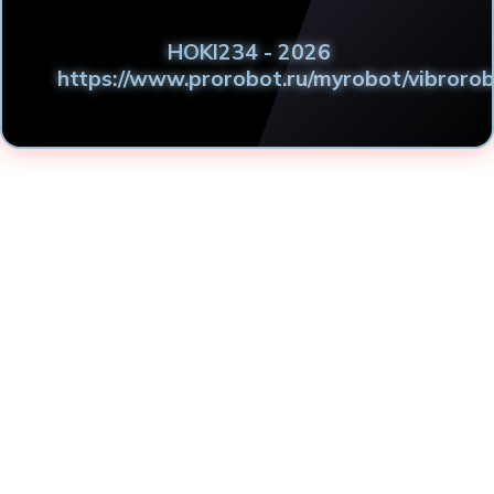
HOKI234 - 2026
https://www.prorobot.ru/myrobot/vibroro