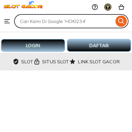
HOKI234
Skip
to
Search
Browse
ontent
for
items
or
shops
LOGIN
DAFTAR
SLOT
SITUS SLOT
LINK SLOT GACOR