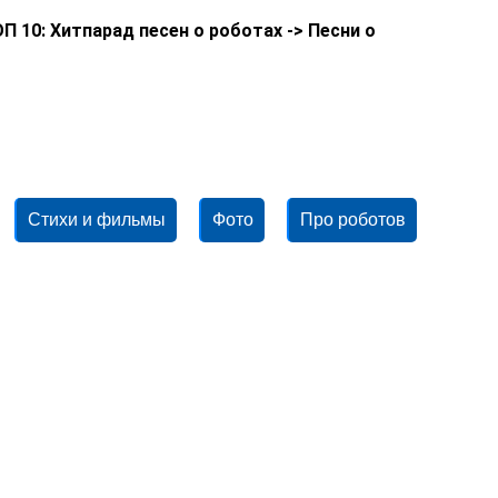
П 10: Хитпарад песен о роботах -> Песни о
Стихи и фильмы
Фото
Про роботов