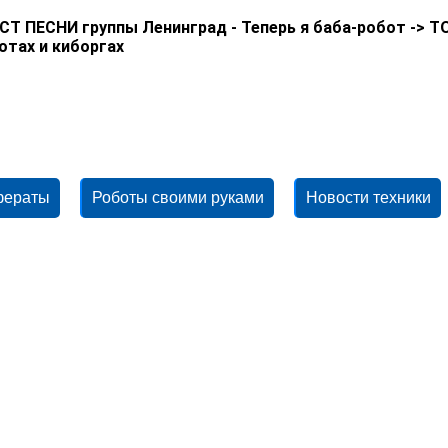
СТ ПЕСНИ группы Ленинград - Теперь я баба-робот -> ТО
отах и киборгах
фераты
Роботы своими руками
Новости техники