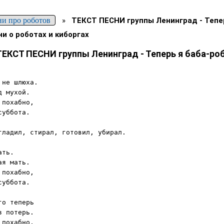
ни про роботов
»
ТЕКСТ ПЕСНИ группы Ленинград - Тепер
ни о роботах и киборгах
ТЕКСТ ПЕСНИ группы Ленинград - Теперь я баба-ро
не шлюха.

 мухой.

похабно,

уббота.

ладил, стирал, готовил, убирал.

ть.

я мать.

похабно,

уббота.

о теперь

 потерь.

похабно,
