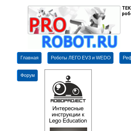
ТЕК
роб
Главная
Роботы ЛЕГО EV3 и WEDO
Ре
Форум