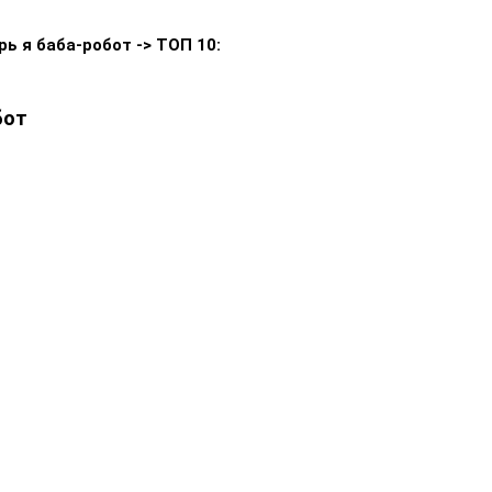
ь я баба-робот -> ТОП 10:
бот