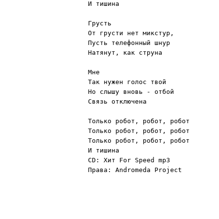
И тишина 

Грусть 

От грусти нет микстур, 

Пусть телефонный шнур 

Натянут, как струна 

Мне 

Так нужен голос твой 

Но слышу вновь - отбой 

Связь отключена 

Только робот, робот, робот 

Только робот, робот, робот 

Только робот, робот, робот 

И тишина 

CD: Хит For Speed mp3 

Права: Andromeda Project
