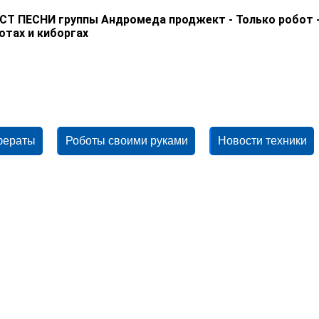
СТ ПЕСНИ группы Андромеда проджект - Только робот ->
отах и киборгах
фераты
Роботы своими руками
Новости техники