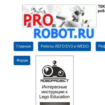
ТЕК
роб
Главная
Роботы ЛЕГО EV3 и WEDO
Ре
Форум