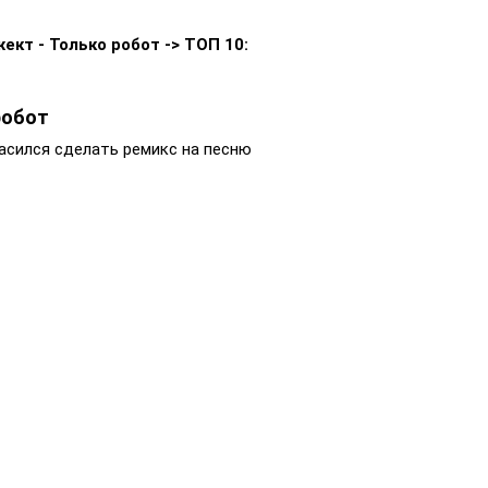
т - Только робот -> ТОП 10:
робот
ласился сделать ремикс на песню