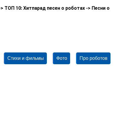
 ТОП 10: Хитпарад песен о роботах -> Песни о
Стихи и фильмы
Фото
Про роботов