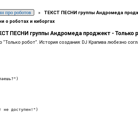
ни про роботов
»
ТЕКСТ ПЕСНИ группы Андромеда проджек
ни о роботах и киборгах
КСТ ПЕСНИ группы Андромеда проджект - Только 
ю "Только робот". История создания: DJ Крапива любезно сог
аешь?") 

 не доступен!") 
