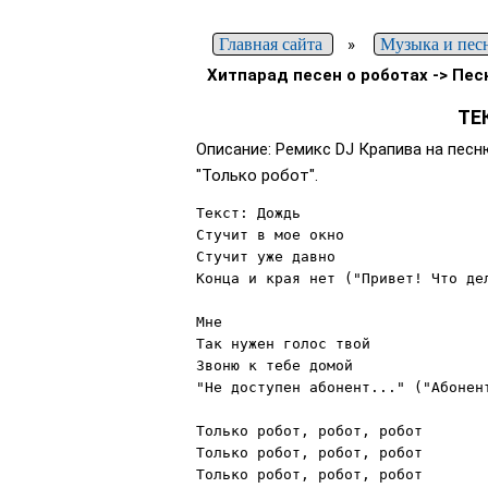
Главная сайта
»
Музыка и пес
Хитпарад песен о роботах -> Пес
ТЕ
Описание: Ремикс DJ Крапива на песн
"Только робот".
Текст: Дождь 

Стучит в мое окно 

Стучит уже давно 

Конца и края нет ("Привет! Что дел
Мне 

Так нужен голос твой 

Звоню к тебе домой 

"Не доступен абонент..." ("Абонент
Только робот, робот, робот 

Только робот, робот, робот 

Только робот, робот, робот 
