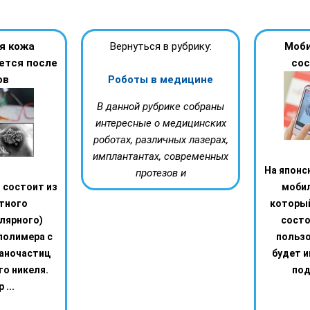
я кожа
Вернуться в рубрику:
Моби
ется после
сос
ов
Роботы в медицине
В данной рубрике собраны
интересные о медицинских
роботах, различных лазерах,
имплантантах, современных
На японс
протезов и
 состоит из
моби
тного
которы
лярного)
состо
полимера с
пользо
аночастиц
будет 
о никеля.
под
...