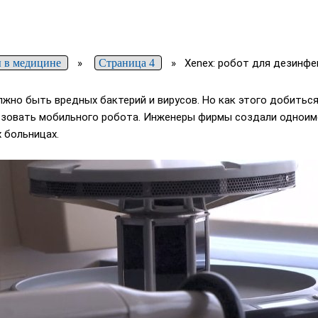
 в медицине
»
Страница 4
»
Xenex: робот для дезинфе
олжно быть вредных бактерий и вирусов. Но как этого добитьс
льзовать мобильного робота. Инженеры фирмы создали одноим
 больницах.