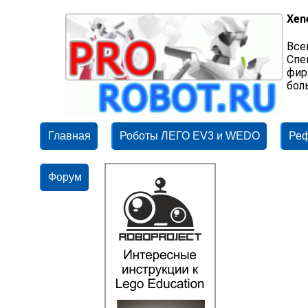
Xen
Все
Спе
фир
бол
Главная
Роботы ЛЕГО EV3 и WEDO
Ре
Форум