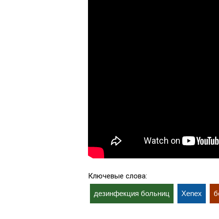
Ключевые слова:
дезинфекция больниц
Xenex
б