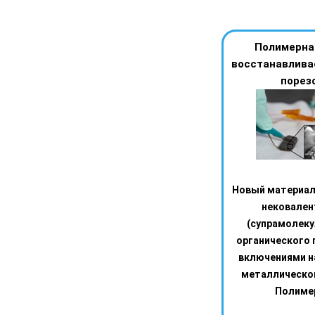
Полимерна
восстанавлива
порез
Новый материал
нековален
(супрамолеку
органического 
включениями н
металлическог
Полимер 