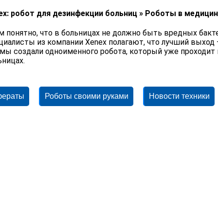
ex: робот для дезинфекции больниц » Роботы в медици
м понятно, что в больницах не должно быть вредных бакте
циалисты из компании Xenex полагают, что лучший выход
мы создали одноименного робота, который уже проходит
ьницах.
фераты
Роботы своими руками
Новости техники