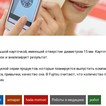
льшой карточкой, имеющей отверстие диаметром 15 мм. Карто
ок и анализирует результат.
 целой серии продуктов, которые планируется выпустить комп
а, привычки, качество сна. В Fujitsu считают, что количество
век
т
аппарат
hada memori
Роботы в медицине
робот