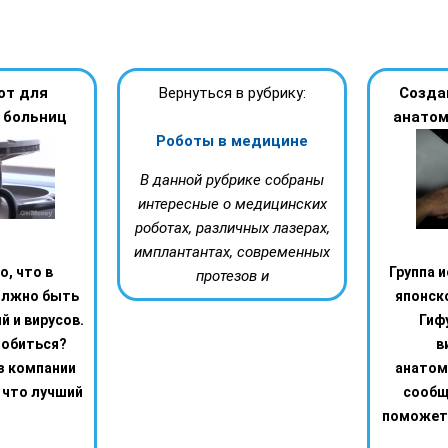
от для
Вернуться в рубрику:
Созда
 больниц
анатом
Роботы в медицине
В данной рубрике собраны
интересные о медицинских
роботах, различных лазерах,
имплантантах, современных
о, что в
Группа 
протезов и
олжно быть
японск
й и вирусов.
Гиф
добиться?
в
з компании
анатом
 что лучший
сообщ
поможет