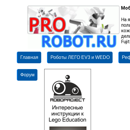
Моб
На 
пол
кож
дел
Fuj
Главная
Роботы ЛЕГО EV3 и WEDO
Ре
Форум