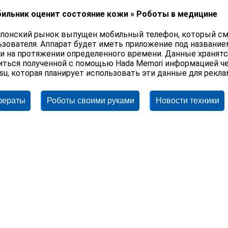
ильник оценит состояние кожи » Роботы в медицине
японский рынок выпущен мобильный телефон, который см
ьзователя. Аппарат будет иметь приложение под названи
и на протяжении определенного времени. Данные хранятся
иться полученной с помощью Hada Memori информацией че
itsu, которая планирует использовать эти данные для рек
фераты
Роботы своими руками
Новости техники