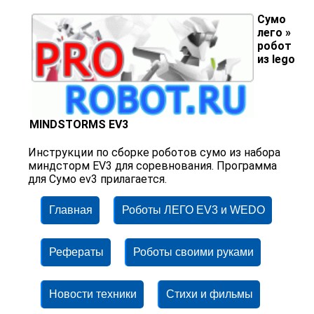
Сумо
лего »
робот
из lego
MINDSTORMS EV3
Инструкции по сборке роботов сумо из набора
миндсторм EV3 для соревнования. Программа
для Сумо ev3 прилагается.
Главная
Роботы ЛЕГО EV3 и WEDO
Рефераты
Роботы своими руками
Новости техники
Стихи и фильмы